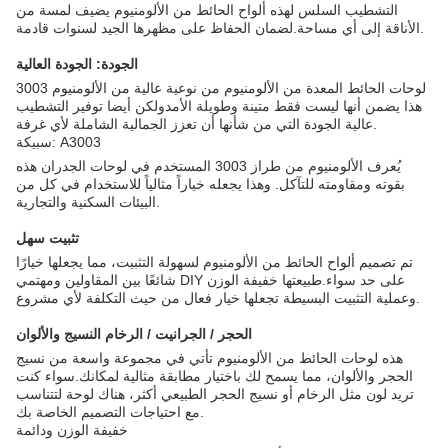
التشطيب السلس لهذه ألواح الحائط من الألومنيوم يضيف لمسة من
الأناقة إلى أي مساحة.لضمان الحفاظ على مظهرها الجيد لسنوات قادمة.
الجودة: الجودة العالية
لوحات الحائط المعدة من الألومنيوم من نوعية عالية من الألومنيوم 3003
هذا يضمن أنها ليست فقط متينة وطويلة الأمدولكن أيضا توفير التشطيب
عالية الجودة التي من شأنها أن تعزز الجمالية الشاملة لأي غرفة.
سبيكة: A3003
يُعرف الألومنيوم من طراز 3003 المستخدم في لوحات الجدران هذه
بقوته ومقاومته للتآكل. وهذا يجعله خياراً مثالياً للاستخدام في كل من
البيئات السكنية والتجارية.
تثبيت سهل
تم تصميم ألواح الحائط من الألومنيوم لسهولة التثبيت، مما يجعلها خيارًا
شائعًا بين المقاولين ومهتمي DIY على حد سواء.طبيعتها خفيفة الوزن
وعملية التثبيت البسيطة تجعلها خيار فعال من حيث التكلفة لأي مشروع.
الحجر / الجرانيت / الرخام النسيج والألوان
هذه لوحات الحائط من الألومنيوم تأتي في مجموعة واسعة من نسيج
الحجر والألوان، مما يسمح لك باختيار مطابقة مثالية لمكانك.سواء كنت
تريد لون مثل الرخام أو نسيج الحجر الطبيعي أكثر، هناك لوحة لتتناسب
مع احتياجات التصميم الخاصة بك.
خفيفة الوزن ودائمة