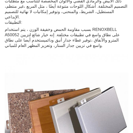
ذلك الأبيض والرمادي الفضي والألوان المخصصة لتتناسب مع متطلبات
التصميم المختلفة. أشكال اللوحات متنوعة أيضًا ، مثل المربع ،غير منتظم،
المستطيل، الشريط، والمنحنى، وتوفير إمكانيات لا نهائية للتصميم
الإبداعي.
التطبيقات:
بسبب مقاومة الحمض وخفيفة الوزن ، يتم استخدام RENOXBELL
A50052 على نطاق واسع في تطبيقات مختلفة. إنه خيار شائع لتزيين
المترو والأنفاق ،توفير غطاء جدار أنيق ودائميستخدم أيضا على نطاق
واسع في تزيين جدار الستار، وتعزيز المظهر العام للمباني.