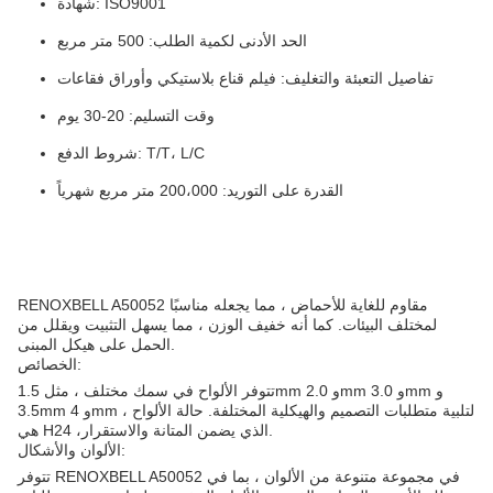
شهادة: ISO9001
الحد الأدنى لكمية الطلب: 500 متر مربع
تفاصيل التعبئة والتغليف: فيلم قناع بلاستيكي وأوراق فقاعات
وقت التسليم: 20-30 يوم
شروط الدفع: T/T، L/C
القدرة على التوريد: 200،000 متر مربع شهرياً
RENOXBELL A50052 مقاوم للغاية للأحماض ، مما يجعله مناسبًا
لمختلف البيئات. كما أنه خفيف الوزن ، مما يسهل التثبيت ويقلل من
الحمل على هيكل المبنى.
الخصائص:
تتوفر الألواح في سمك مختلف ، مثل 1.5mm و 2.0mm و 3.0mm و
3.5mm و 4mm ، لتلبية متطلبات التصميم والهيكلية المختلفة. حالة الألواح
هي H24 ،الذي يضمن المتانة والاستقرار.
الألوان والأشكال:
تتوفر RENOXBELL A50052 في مجموعة متنوعة من الألوان ، بما في