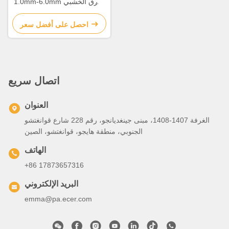
1.0mm-6.0mm الورق الخشبي
الألومنيوم للزينة واجهة
احصل على أفضل سعر
اتصال سريع
العنوان
الغرفة 1407-1408، مبنى جينغديانجو، رقم 228 شارع قوانغتشو
الجنوبي، منطقة هايجو، قوانغتشو، الصين
الهاتف
+86 17873657316
البريد الإلكتروني
emma@pa.ecer.com