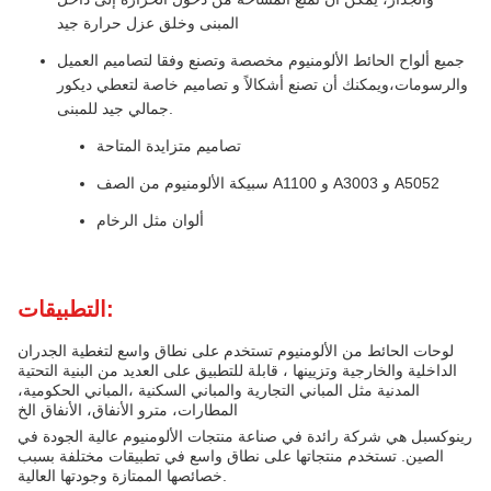
المبنى وخلق عزل حرارة جيد
جميع ألواح الحائط الألومنيوم مخصصة وتصنع وفقا لتصاميم العميل
والرسومات،ويمكنك أن تصنع أشكالاً و تصاميم خاصة لتعطي ديكور
جمالي جيد للمبنى.
تصاميم متزايدة المتاحة
سبيكة الألومنيوم من الصف A1100 و A3003 و A5052
ألوان مثل الرخام
التطبيقات:
لوحات الحائط من الألومنيوم تستخدم على نطاق واسع لتغطية الجدران
الداخلية والخارجية وتزيينها ، قابلة للتطبيق على العديد من البنية التحتية
المدنية مثل المباني التجارية والمباني السكنية ،المباني الحكومية،
المطارات، مترو الأنفاق، الأنفاق الخ
رينوكسبل هي شركة رائدة في صناعة منتجات الألومنيوم عالية الجودة في
الصين. تستخدم منتجاتها على نطاق واسع في تطبيقات مختلفة بسبب
خصائصها الممتازة وجودتها العالية.