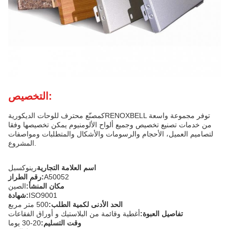
التخصيص:
كمصنّع محترف للوحات الديكوريةRENOXBELL توفر مجموعة واسعة
من خدمات تصنيع تخصيص وجميع ألواح الألومنيوم يمكن تخصيصها وفقا
لتصاميم العميل، الأحجام والرسومات والأشكال والمتطلبات ومواصفات
المشروع.
اسم العلامة التجارية
رينوكسبل
A50052
رقم الطراز:
مكان المنشأ:
الصين
ISO9001
شهادة:
الحد الأدنى لكمية الطلب:
500 متر مربع
تفاصيل العبوة:
أغطية وقائمة من البلاستيك و أوراق الفقاعات
وقت التسليم:
20-30 يوما