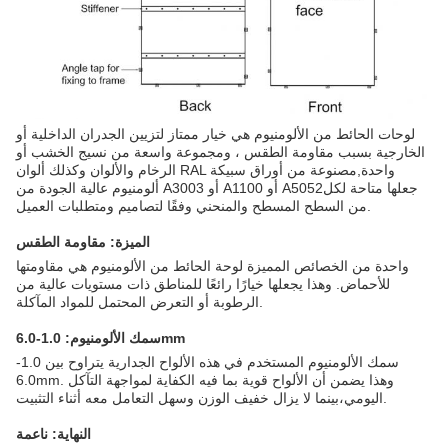
لوحات الحائط من الألومنيوم هي خيار ممتاز لتزيين الجدران الداخلية أو
الخارجية بسبب مقاومة الطقس ، ومجموعة واسعة من نسيج الخشب أو
الرخام والألوان وكذلك ألوان RAL واحدة,مصنوعة من أوراق سبيكة
ألومنيوم عالية الجودة من A3003 أو A1100 أو A5052جعلها متاحة لكل
من السطح المسطح والمنحني وفقًا لتصاميم ومتطلبات العميل.
الميزة: مقاومة الطقس
واحدة من الخصائص المميزة لوحة الحائط من الألومنيوم هي مقاومتها
للأحماض. وهذا يجعلها خيارًا رائعًا للمناطق ذات مستويات عالية من
الرطوبة أو التعرض المحتمل للمواد المآكلة.
سمك الألومنيوم: 1.0-6.0mm
سمك الألومنيوم المستخدم في هذه الألواح الجدارية يتراوح بين 1.0-
6.0mm. وهذا يضمن أن الألواح قوية بما فيه الكفاية لمواجهة التآكل
اليومي،بينما لا يزال خفيف الوزن وسهل التعامل معه أثناء التثبيت.
النهاية: ناعمة