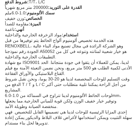
T/T، L/C
شروط الدفع:
القدرة على التوريد:
200000 متر مربع شهرياً
سمك الألومنيوم:
1.0-6.0ملم
الخصائص:
وزن خفيف
الميزة:
مقاومة للصدأ
أنهي:
ناعمة
استخدام:
مواد الزخرفة الخارجية والداخلية
هذه الخدمة تخصيص ألومنيوم ألواح الحائط يتم توفيرها من قبل
RENOXBELL، وهو الشركة الرائدة في مجال تصنيع مواد البناء عالية
الجودة.رقم نموذجنا A50052 هو خيار شعبية لمتانته وتنوعه في كل من
التطبيقات الخارجية والداخلية.
مع شهادة ISO9001 لدينا، يمكن للعملاء أن يثقوا في جودة منتجاتنا. الحد
الأدنى لكمية الطلب هو 500 متر مربع، ونحن نضمن التعبئة الآمنة مع فيلم
القناع البلاستيكي والأوراق الفقاعة.
وقت التسليم للوحات المخصصة لدينا هو 20-30 يوما، ونحن نقبل شروط
الدفع من T / T و L / C من أجل الراحة.يمكننا تلبية متطلبات حتى أكبر
المشاريع.
لوحات الحائط الألومنيوم لدينا تتراوح في السماكة من 1.0-6.0mm،
وتوفير خيار خفيف الوزن ولكن قوية للمباني الخارجية.مما يجعلها
منخفضة الصيانة وطويلة الأمد.
إحدى المزايا الرئيسية للوحات لدينا هي تصميمها القابل للتخصيص. فهي
سهلة التثبيت ويمكن استخدامها لأغراض غلاف البلاط والديكور.يمكن إعادة
تدويرها لحل بناء مستدام.