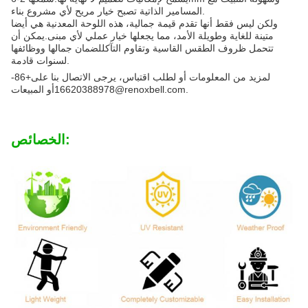
المسامير الذاتية تصبح خيار مريح لأي مشروع بناء.
ولكن ليس فقط أنها تقدم قيمة جمالية، هذه اللوحة المعدنية هي أيضا
متينة للغاية وطويلة الأمد، مما يجعلها خيار عملي لأي مبنى.يمكن أن
تتحمل ظروف الطقس القاسية وتقاوم التآكللضمان جمالها ووظائفها
لسنوات قادمة.
لمزيد من المعلومات أو لطلب اقتباس، يرجى الاتصال بنا على
+86-
.
@renoxbell.com
16620388978
أو المبيعات
الخصائص: