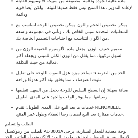
مادة عالية الجودة ودائمة: مصنوعة من سبيكة الألومنيوم القابلة
لإعادة التدوير ، هذا المنتج ليس فقط صديقا للبيئة ، ولكن أيضا قوية
ودائمة.
يمكن تخصيص الحجم واللون: يمكن تخصيص اللوحة لتتناسب مع
المتطلبات المحددة لمبنى الخاص بك ، وتأتي في مجموعة واسعة
من الألوان لتتناسب مع احتياجات التصميم الخاصة بك.
تصميم خفيف الوزن: يجعل مادة الألومنيوم الخفيفة الوزن من
السهل تركيبها، مما يقلل من الوزن الكلي للمبنى ويجعله أكثر
فعالية من حيث التكلفة.
الحد من الضوضاء: تساعد ميزة عزل الصوت لللوحة على تقليل
تلوث الضوضاء ، مما يخلق بيئة أكثر هدوءًا وراحة.
صيانة سهلة: إن السطح السلس لللوحة يجعل من السهل تنظيفها
وصيانتها، مما يوفر الوقت والجهد على المدى الطويل.
خدمات ما بعد البيع على المدى الطويل: تقدم RENOXBELL
خدمات ممتازة بعد البيع لضمان رضا العملاء وطول عمر المنتج.
الطلب والتسليم
للطلب من رينوكسبل AL-3003A لوحة معدنية للجدار الستارية، يرجى
الاتصال بفريق المبيعات لدينا عن طريق البريد الإلكتروني أو الهاتف. الحد