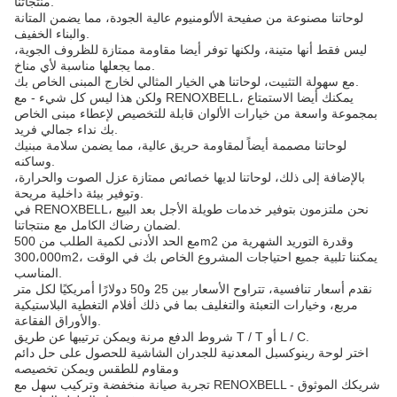
منتجاتنا.
لوحاتنا مصنوعة من صفيحة الألومنيوم عالية الجودة، مما يضمن المتانة
والبناء الخفيف.
ليس فقط أنها متينة، ولكنها توفر أيضا مقاومة ممتازة للظروف الجوية،
مما يجعلها مناسبة لأي مناخ.
مع سهولة التثبيت، لوحاتنا هي الخيار المثالي لخارج المبنى الخاص بك.
ولكن هذا ليس كل شيء - مع RENOXBELL، يمكنك أيضا الاستمتاع
بمجموعة واسعة من خيارات الألوان قابلة للتخصيص لإعطاء مبنى الخاص
بك نداء جمالي فريد.
لوحاتنا مصممة أيضاً لمقاومة حريق عالية، مما يضمن سلامة مبنيك
وساكنه.
بالإضافة إلى ذلك، لوحاتنا لديها خصائص ممتازة عزل الصوت والحرارة،
وتوفير بيئة داخلية مريحة.
في RENOXBELL، نحن ملتزمون بتوفير خدمات طويلة الأجل بعد البيع
لضمان رضاك الكامل مع منتجاتنا.
مع الحد الأدنى لكمية الطلب من 500m2 وقدرة التوريد الشهرية من
300،000m2، يمكننا تلبية جميع احتياجات المشروع الخاص بك في الوقت
المناسب.
نقدم أسعار تنافسية، تتراوح الأسعار بين 25 و50 دولارًا أمريكيًا لكل متر
مربع، وخيارات التعبئة والتغليف بما في ذلك أفلام التغطية البلاستيكية
والأوراق الفقاعة.
شروط الدفع مرنة ويمكن ترتيبها عن طريق T / T أو L / C.
اختر لوحة رينوكسبل المعدنية للجدران الشاشية للحصول على حل دائم
ومقاوم للطقس ويمكن تخصيصه
تجربة صيانة منخفضة وتركيب سهل مع RENOXBELL - شريكك الموثوق