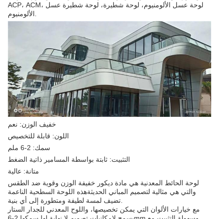
ACP، ACM، لوحة عسل الألومنيوم، لوحة شطيرة، لوحة شطيرة عسل
الألومنيوم.
خفيف الوزن: نعم
اللون: قابلة للتخصيص
سمك: 2-6 ملم
التثبيت: ثابتة بواسطة المسامير ذاتية الضغط
متانة: عالية
لوحة الحائط المعدنية هي مادة ديكور خفيفة الوزن وقوية ضد الطقس
والتي هي مثالية لتصميم المباني الحديثةهذه اللوحة السطحية الناعمة
تضيف لمسة لطيفة ومتطورة إلى أي بنية.
مع خيارات الألوان التي يمكن تخصيصها، واللوح المعدني للجدار الستار
يسمح لإمكانيات تصميم لا نهاية لها.سمكها 2-6mm وسهولة التثبيت مع