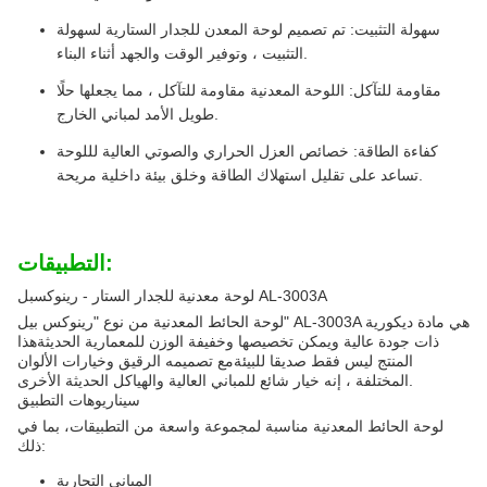
سهولة التثبيت: تم تصميم لوحة المعدن للجدار الستارية لسهولة
التثبيت ، وتوفير الوقت والجهد أثناء البناء.
مقاومة للتآكل: اللوحة المعدنية مقاومة للتآكل ، مما يجعلها حلًا
طويل الأمد لمباني الخارج.
كفاءة الطاقة: خصائص العزل الحراري والصوتي العالية لللوحة
تساعد على تقليل استهلاك الطاقة وخلق بيئة داخلية مريحة.
التطبيقات:
لوحة معدنية للجدار الستار - رينوكسبل AL-3003A
لوحة الحائط المعدنية من نوع "رينوكس بيل" AL-3003A هي مادة ديكورية
ذات جودة عالية ويمكن تخصيصها وخفيفة الوزن للمعمارية الحديثةهذا
المنتج ليس فقط صديقا للبيئةمع تصميمه الرقيق وخيارات الألوان
المختلفة ، إنه خيار شائع للمباني العالية والهياكل الحديثة الأخرى.
سيناريوهات التطبيق
لوحة الحائط المعدنية مناسبة لمجموعة واسعة من التطبيقات، بما في
ذلك:
المباني التجارية