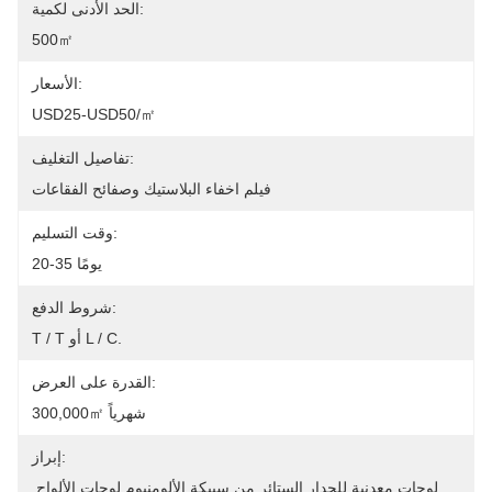
الحد الأدنى لكمية:
500㎡
الأسعار:
USD25-USD50/㎡
تفاصيل التغليف:
فيلم اخفاء البلاستيك وصفائح الفقاعات
وقت التسليم:
20-35 يومًا
شروط الدفع:
T / T أو L / C.
القدرة على العرض:
300,000㎡ شهرياً
إبراز:
لوحات معدنية للجدار الستائر من سبيكة الألومنيوم,لوحات الألواح 