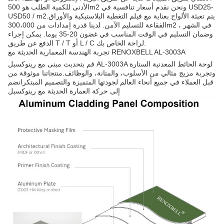
الأدنى للكمية الطلب هو 500m2 ونحن نقدم أسعار تنافسية في USD25-
USD50 / m2.يتم تعبئة الألواح بعناية مع فيلم التغطية البلاستيكية والأوراق
الفقاعة للتسليم الآمن. لدينا قدرة إمدادات من 300،000m2 في الشهر ،
وضمان التسليم في الوقت المناسب في غضون 20-35 يوما. يمكن إجراء
الدفع عن طريق T / T أو L / C لراحة الخاص بك.
تجربة الهندسة المعمارية الحديثة مع RENOXBELL AL-3003A
قم بتحديث مبنى مع رينوكسبل AL-3003A لوحة الحائط المعدنية الستارة
وتجربة مزيج مثالي من الأسلوب، والمتانة، والوظائف.منتجاتنا موثوقة من
قبل العملاء في جميع أنحاء العالم لجودتها المتميزة والتصميم المبتكرانضم
إلى حركة العمارة الحديثة مع رينوكسبل