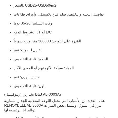
السعر: USD25-USD50/m2
تفاصيل التعبئة والتغليف: فيلم قناع بلاستيكي وأوراق فقاعات
وقت التسليم: 20-35 يوما
شروط الدفع: T/T أو L/C
القدرة على التوريد: 300000 متر مربع شهرياً
عازل للصوت: نعم
الحجم: قابلة للتخصيص
المواد: سبيكة الألومنيوم أو المعدن الآخر
خفيف الوزن: نعم
اللون: قابلة للتخصيص
لماذا تختارين (رينوكسبل) AL-3003A؟
هناك العديد من الأسباب التي تجعل اللوحة المعدنية للجدار الستارية
RENOXBELL AL-3003A تبرز في السوق. وتشمل بعض الميزات
والمزايا الرئيسية لها: