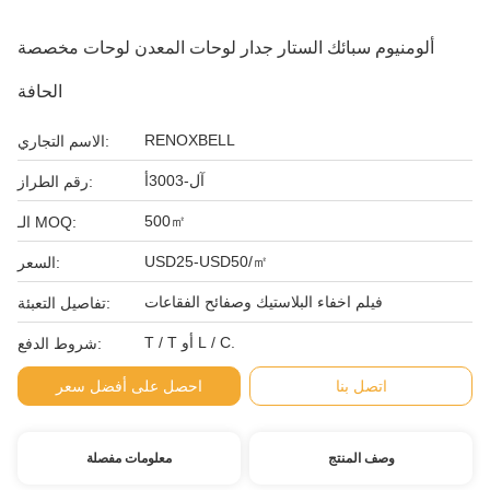
ألومنيوم سبائك الستار جدار لوحات المعدن لوحات مخصصة
الحافة
RENOXBELL
الاسم التجاري:
آل-3003أ
رقم الطراز:
500㎡
الـ MOQ:
USD25-USD50/㎡
السعر:
فيلم اخفاء البلاستيك وصفائح الفقاعات
تفاصيل التعبئة:
T / T أو L / C.
شروط الدفع:
اتصل بنا
احصل على أفضل سعر
وصف المنتج
معلومات مفصلة