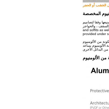
ثل الخشب أو الحجر
نيوم المخصصة
يعها وفقا لتصاميم
لسقف ، والحواجز ، fascia
and soffits as we
provided under s
كونة من الألومنيوم
.الألومنيوم يساعد
 من الألومنيوم