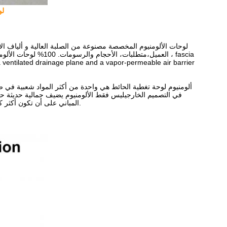
لو
لوحات الألومنيوم المخصصة مصنوعة من الصلبة العالية و ألياف الأل
العميل،متطلبات، الأح
a ventilated drainage plane and a vapor-permeable air barrier
ألومنيوم لوحة تغطية الحائط هي واحدة من أكثر المواد شعبية في صناع
في التصميم الخارجيليس فقط الألومنيوم يضيف جمالية حديثة حتى 
المباني على أن تكون أكثر كفاءة في استخدام الطاقة، هو متعدد الاستخدامات، ويأتي بتكلفة أقل من العديد من البدائل الأخرى.