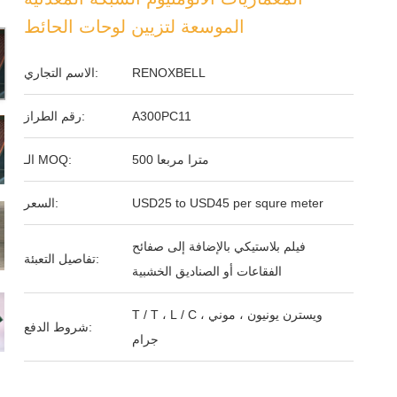
الموسعة لتزيين لوحات الحائط
RENOXBELL
الاسم التجاري:
A300PC11
رقم الطراز:
500 مترا مربعا
الـ MOQ:
USD25 to USD45 per squre meter
السعر:
فيلم بلاستيكي بالإضافة إلى صفائح
تفاصيل التعبئة:
الفقاعات أو الصناديق الخشبية
T / T ، L / C ، ويسترن يونيون ، موني
شروط الدفع:
جرام