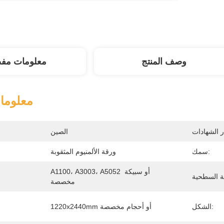
وصف المنتج
معلومات مف
معلوما
الصين
سمك:
ورقة الألمنيوم المثقوبة
A1100، A3003، A5052 أو سبيكة 
مخصصة
الشكل:
1220x2440mm أو أحجام مخصصة