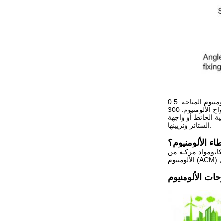
ة الحائط أو واجهة
الستائر وتزيينها.
اء الألومنيوم؟
كا،ومواد مركبة من
حات الألومنيوم