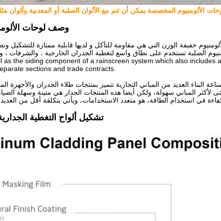
حات الألومنيوم المخصصة يمكن أن تتم مع الألوان الصلبة أو المعدنية وألوان م
وصف لوحات الألوم
ومنيوم خفيفة الوزن التي هي مقاومة للتآكل و لديها قابلية ممتازة للتشكيل وتصن
جام والرسومات. 100% لوحات الألومنيوم الصلبة تستخدم على نطاق واسع لتغطية الجدران الخارجية ، والشرفات ، وا
ll as the siding component of a rainscreen system which also includes 
eparate sections and trade contracts.
ة البناء.العديد من المباني التجارية تتميز بمنتجات طلاء الجدران والأجهزة الم
لأكثر المباني سهولة، ولكن أيضا هذه المنتجات الجدار هي متينة وسهلة الصيانة
تشكيل ألواح التغطية الجدارية