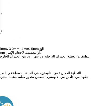
سمك لوحات الألومنيوم المتاحة: 0.5mm، 0.6mm، 0.7mm، 0.8mm، 1.0mm،1.5ملم2.0mm، 2.5mm، 3.0mm، 4mm، 5mm الخ
الأحجام المتاحة من ألواح الألومنيوم: 300x300mm، 600x600mm، 600x1200mm، 1200x2400mm أو مخصصة لأحجام الإطار.
التطبيقات: تغطية الجدران الداخلية وتزيينها ، وتزيين الجدران الخا
التغطية الجدارية من الألومنيوم هي المادة المفضلة في العدي
الألومنيوم (ACM) تتكون من جلدين من الألومنيوم متصلين بجذور صلبة مضادة للحريقهناك عدد من الأسباب التي تجعل غطاء الحائط من الألومنيوم هو الخيار المفضل.