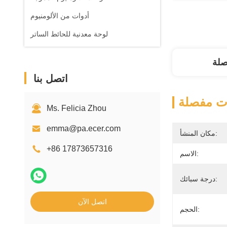
أدوات من الألومنيوم
لوحة معدنية للحائط الساتر
صلة
اتصل بنا
ت مفصلة
Ms. Felicia Zhou
emma@pa.ecer.com
مكان المنشأ:
+86 17873657316
الاسم:
درجة سبائك:
اتصل الآن
الحجم: