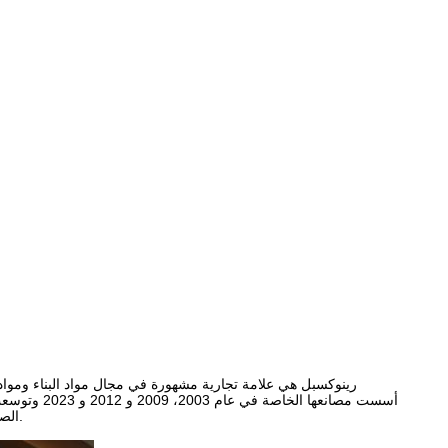
أسست مصانعه
الصلبة وألواح السقف والشاشات.رينوكسبل تقوم بإنشاء سلسلة إمدادات كاملة لصناعة البناء والديكور.