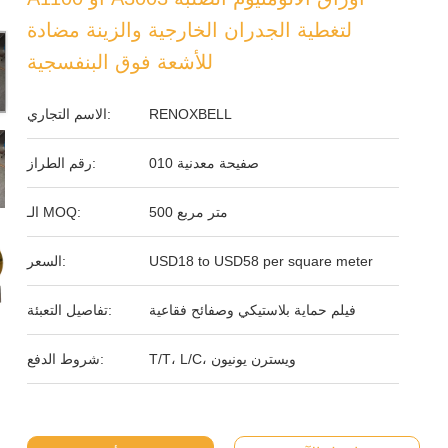
لتغطية الجدران الخارجية والزينة مضادة
للأشعة فوق البنفسجية
RENOXBELL
الاسم التجاري:
صفيحة معدنية 010
رقم الطراز:
500 متر مربع
الـ MOQ:
USD18 to USD58 per square meter
السعر:
فيلم حماية بلاستيكي وصفائح فقاعية
تفاصيل التعبئة:
T/T، L/C، ويسترن يونيون
شروط الدفع: