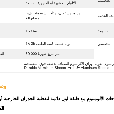
التصميم:
الألوان الخشبية أو الحجرية المقلدة
مربع، مستطيل، مثلث، شبه منحرف، 
مضلع الخ.
المقاومة:
15 سنة
التخصيص:
15-35 يوما حسب كمية الطلب
60.000 متر مربع شهريا
القدرة على العرض:
ومنيوم القوية,أوراق الألومنيوم المضادة للأشعة فوق البنفسجية
Durable Aluminum Sheets
, 
Anti-UV Aluminum Sheets
وصف
حات الألومنيوم مع طبقة لون دائمة لتغطية الجدران الخارجية أ
الك