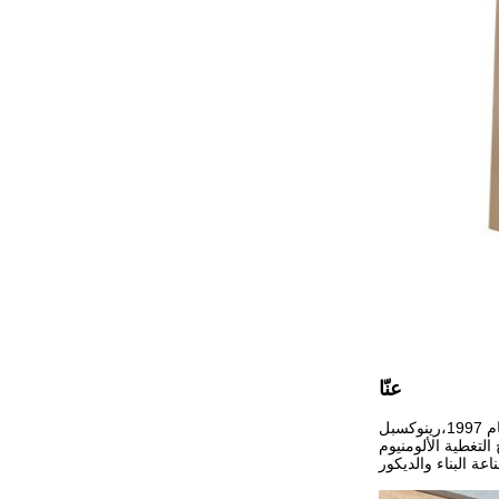
عنّا
رينوكسبل هي علامة تجارية مشهورة في مجال مواد البناء ومواد البناء مع أكثر من 20 عاما من التاريخ. بدء توزيع ألواح الألومنيوم المركبة في عام 1997،رينوكسبل
لى ألواح التغطية الألومنيوم