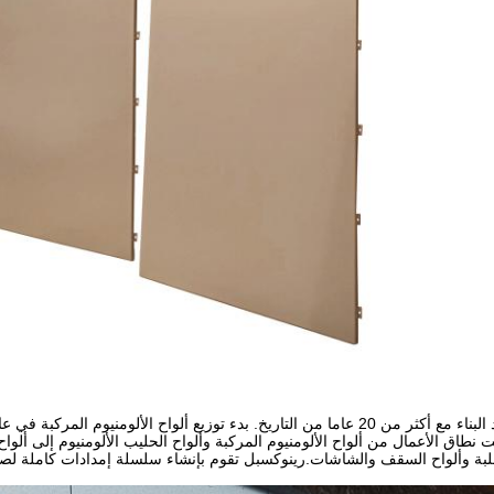
ا الخاصة في عام 2003، 2009 و 2012 و 2023 وتوسعت نطاق الأعمال من ألواح الألومنيوم المركبة وألواح الحليب الألومنيوم إ