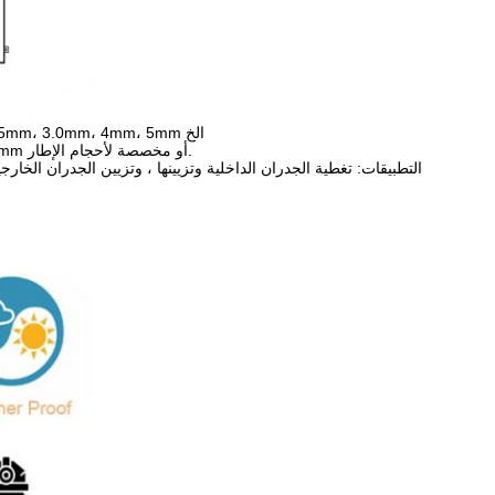
سمك لوحات الألومنيوم المتاحة: 0.5mm، 0.6mm، 0.7mm، 0.8mm، 1.0mm،1.5ملم2.0mm، 2.5mm، 3.0mm، 4mm، 5mm الخ
الأحجام المتاحة من ألواح الألومنيوم: 300x300mm، 600x600mm، 600x1200mm، 1200x2400mm أو مخصصة لأحجام الإطار.
التطبيقات: تغطية الجدران الداخلية وتزيينها ، وتزيين الجدران الخا