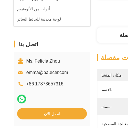
أدوات من الألومنيوم
لوحة معدنية للحائط الساتر
صلة
اتصل بنا
ت مفصلة
Ms. Felicia Zhou
emma@pa.ecer.com
مكان المنشأ:
+86 17873657316
الاسم:
سمك:
اتصل الآن