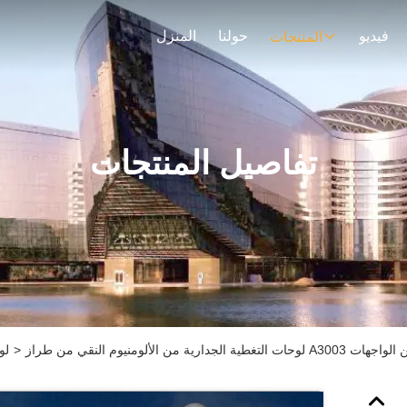
فيديو
حولنا
المنزل
المنتجات
تفاصيل المنتجات
راز A3003 المخصصة لتزيين الواجهات
>
لو