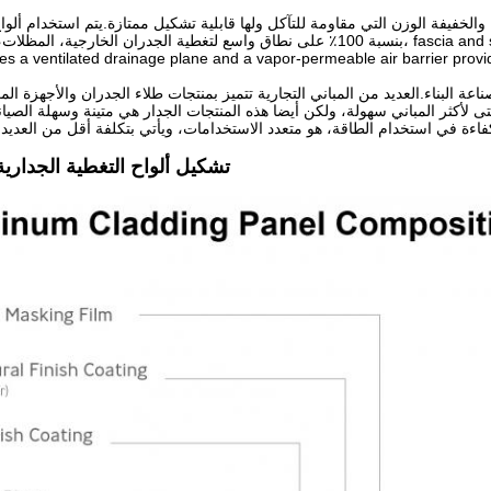
الخفيفة الوزن التي مقاومة للتآكل ولها قابلية تشكيل ممتازة.يتم استخدام ألواح
بنسبة 100٪ على نطاق واسع لتغطية الجدران الخارجية، المظلات، السطوح، الحواجز، ng component of a rainscreen system
des a ventilated drainage plane and a vapor-permeable air barrier prov
ة البناء.العديد من المباني التجارية تتميز بمنتجات طلاء الجدران والأجهزة الم
لأكثر المباني سهولة، ولكن أيضا هذه المنتجات الجدار هي متينة وسهلة الصيانة
تشكيل ألواح التغطية الجدارية