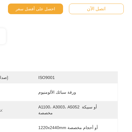
اتصل الآن
احصل على أفضل سعر
ISO9001
إصدار الشهادات:
ورقة سبائك الألومنيوم
A1100، A3003، A5052 أو سبيكة 
درجة سبائك:
مخصصة
1220x2440mm أو أحجام مخصصة