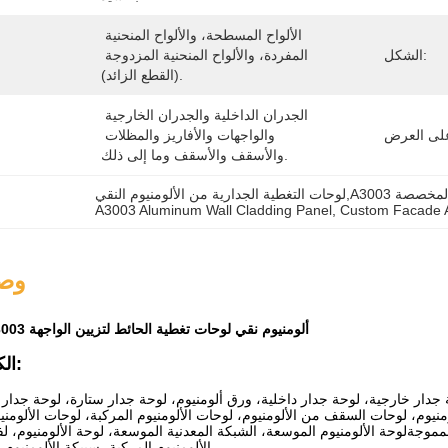
الألواح المسطحة، والألواح المنحنية 
الشكل:
المفردة، والألواح المنحنية المزدوجة 
(القطع الزائد).
الجدران الداخلية والجدران الخارجية 
والواجهات والأفاريز والمظلات 
والأسقف والأسقف وما إلى ذلك.
ألومنيوم المخصصة
A3003 Aluminum Wall Cladding Panel
, 
Custom Facade 
وصف
تصميم مخصص A3003 ألومنيوم نقي لوحات تغطية الحائط لتزيين الواجهة
الكلمات الرئيسية:
 جدار خارجية، لوحة جدار داخلية، ورق ألومنيوم، لوحة جدار ستارة، لوحة جدار 
ومنيوم، لوحات السقف من الألومنيوم، لوحات الألومنيوم المركبة، لوحات الألومني
مموجةلوحة الألومنيوم الموسعة، الشبكة المعدنية الموسعة، لوحة الألومنيوم، لف
الألومنيوم المركبة، سبيكة الألومنيوم، مواد تزيين المباني.