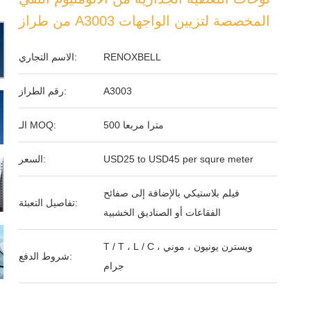
من طراز A3003 المخصصة لتزيين الواجهات
RENOXBELL
الاسم التجاري:
A3003
رقم الطراز:
500 مترا مربعا
الـ MOQ:
USD25 to USD45 per squre meter
السعر:
فيلم بلاستيكي بالإضافة إلى صفائح
تفاصيل التعبئة:
الفقاعات أو الصناديق الخشبية
T / T ، L / C ، ويسترن يونيون ، موني
شروط الدفع:
جرام