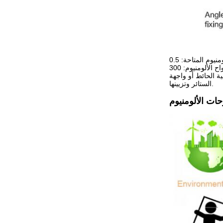
ة الحائط أو واجهة
الستائر وتزيينها.
حات الألومنيوم