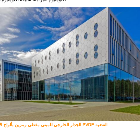
الجدار الخارجي للمبنى مغطى ومزين بألواح الألومنيوم المطلية بـ PVDF الفضية