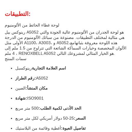
التطبيقات:
لوحة غطاء الحائط من الألومنيوم
رينوكس بيل A5052 هو لوحة الجدران من الألومنيوم عالية الجودة والتي
هي مثالية لمختلف التطبيقات. مصنوعة من سبائك الألومنيوم من الدرجة
الأولى مثل A1100، A3003، و A5052،هذه اللوحة معروفة بثباتهامع
الألوان المخصصة وخيارات السماكة الشائعة التي تتراوح من 1.5 ملم إلى
4 ملم ، RENOXBELL A5052 هو الخيار المثالي لمشروعك التالي.
سمات المنتج
اسم العلامة التجارية
رينوكسبل
A5052
رقم الطراز:
مكان المنشأ:
الصين
ISO9001
شهادة:
الحد الأدنى لكمية الطلب:
500 متر مربع
السعر:
25-50 دولار أمريكي لكل متر مربع
تفاصيل العبوة:
أغطية وقائمة من البلاستيك