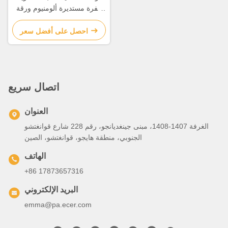
حفرة مستديرة ألومنيوم ورقة
مثقبة
احصل على أفضل سعر
اتصال سريع
العنوان
الغرفة 1407-1408، مبنى جينغديانجو، رقم 228 شارع قوانغتشو
الجنوبي، منطقة هايجو، قوانغتشو، الصين
الهاتف
+86 17873657316
البريد الإلكتروني
emma@pa.ecer.com