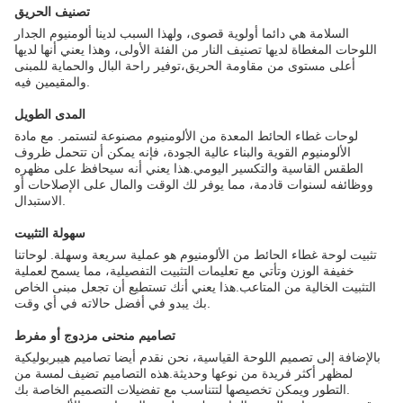
تصنيف الحريق
السلامة هي دائما أولوية قصوى، ولهذا السبب لدينا ألومنيوم الجدار
اللوحات المغطاة لديها تصنيف النار من الفئة الأولى، وهذا يعني أنها لديها
أعلى مستوى من مقاومة الحريق،توفير راحة البال والحماية للمبنى
والمقيمين فيه.
المدى الطويل
لوحات غطاء الحائط المعدة من الألومنيوم مصنوعة لتستمر. مع مادة
الألومنيوم القوية والبناء عالية الجودة، فإنه يمكن أن تتحمل ظروف
الطقس القاسية والتكسير اليومي.هذا يعني أنه سيحافظ على مظهره
ووظائفه لسنوات قادمة، مما يوفر لك الوقت والمال على الإصلاحات أو
الاستبدال.
سهولة التثبيت
تثبيت لوحة غطاء الحائط من الألومنيوم هو عملية سريعة وسهلة. لوحاتنا
خفيفة الوزن وتأتي مع تعليمات التثبيت التفصيلية، مما يسمح لعملية
التثبيت الخالية من المتاعب.هذا يعني أنك تستطيع أن تجعل مبنى الخاص
بك يبدو في أفضل حالاته في أي وقت.
تصاميم منحنى مزدوج أو مفرط
بالإضافة إلى تصميم اللوحة القياسية، نحن نقدم أيضا تصاميم هيبربوليكية
لمظهر أكثر فريدة من نوعها وحديثة.هذه التصاميم تضيف لمسة من
التطور ويمكن تخصيصها لتتناسب مع تفضيلات التصميم الخاصة بك.