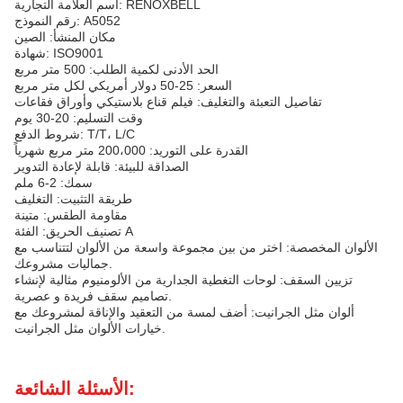
اسم العلامة التجارية: RENOXBELL
رقم النموذج: A5052
مكان المنشأ: الصين
شهادة: ISO9001
الحد الأدنى لكمية الطلب: 500 متر مربع
السعر: 25-50 دولار أمريكي لكل متر مربع
تفاصيل التعبئة والتغليف: فيلم قناع بلاستيكي وأوراق فقاعات
وقت التسليم: 20-30 يوم
شروط الدفع: T/T، L/C
القدرة على التوريد: 200،000 متر مربع شهرياً
الصداقة للبيئة: قابلة لإعادة التدوير
سمك: 2-6 ملم
طريقة التثبيت: التغليف
مقاومة الطقس: متينة
تصنيف الحريق: الفئة A
الألوان المخصصة: اختر من بين مجموعة واسعة من الألوان لتتناسب مع
جماليات مشروعك.
تزيين السقف: لوحات التغطية الجدارية من الألومنيوم مثالية لإنشاء
تصاميم سقف فريدة و عصرية.
ألوان مثل الجرانيت: أضف لمسة من التعقيد والإناقة لمشروعك مع
خيارات الألوان مثل الجرانيت.
الأسئلة الشائعة: