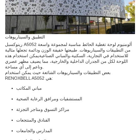
التطبيق والسيناريوهات
رينوكسبل A5052 ألومنيوم لوحة تغطية الحائط مناسبة لمجموعة واسعة
من التطبيقات والسيناريوهات. طبيعتها خفيفة الوزن ودائمة تجعلها مثالية
للاستخدام في التجارية، السكنية،والمباني الصناعيةيمكن استخدام هذه
اللوحة لكل من الجدران الداخلية والخارجية، مما يضيف مظهر عصري
وناعم إلى أي مساحة.
بعض التطبيقات والسيناريوهات الشائعة حيث يمكن استخدام
RENOXBELL A5052 هي:
مباني المكاتب
المستشفيات ومرافق الرعاية الصحية
مراكز التسوق ومتاجر التجزئة
الفنادق والمنتجعات
المدارس والجامعات