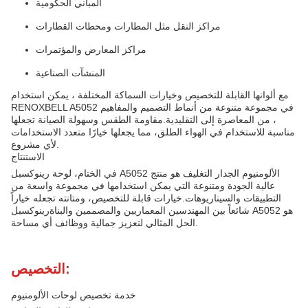
المباني الحكومية
مراكز النقل مثل المطارات ومحطات القطارات
مراكز المعارض والمؤتمرات
المنشآت الصناعية
مع ألوانها القابلة للتخصيص وخيارات السماكة المختلفة ، يمكن استخدام
RENOXBELL A5052 في مجموعة متنوعة من أنماط التصميم والمفاهيم
، من المعاصرة إلى التقليدية.مقاومة الطقس وسهولة الصيانة تجعلها
مناسبة للاستخدام في الهواء الطلق، مما يجعلها خيارًا متعدد الاستخدامات
لأي مشروع.
الاستنتاج
في الختام، لوحة رينوكسبل A5052 الألومنيوم الجدار التغليف هو منتج
عالية الجودة ومتنوعة التي يمكن استخدامها في مجموعة واسعة من
التطبيقات والسيناريوهات.خيارات قابلة للتخصيص، ومتانته تجعله خياراً
شائعاً بين المهندسين المعماريين والمصممين والبناةرينوكسبل A5052 هو
الحل المثالي لتعزيز جمالية ووظائف أي مساحة.
التخصيص:
خدمة تخصيص لوحات الألومنيوم