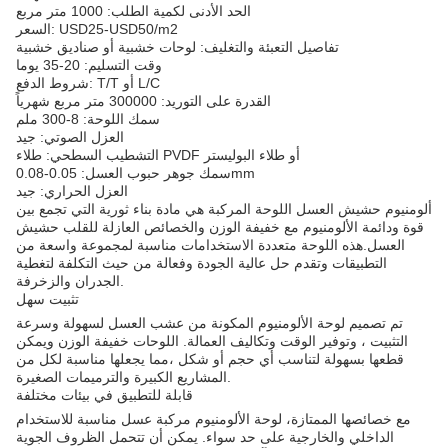
الحد الأدنى لكمية الطلب: 1000 متر مربع
السعر: USD25-USD50/m2
تفاصيل التعبئة والتغليف: لوحات خشبية أو صناديق خشبية
وقت التسليم: 20-35 يوما
شروط الدفع: T/T أو L/C
القدرة على التوريد: 300000 متر مربع شهرياً
سمك اللوحة: 8-300 ملم
العزل الصوتي: جيد
التشطيب السطحي: طلاء PVDF أو طلاء البوليستر
سمك جوهر حبوب العسل: 0.05-0.08mm
العزل الحراري: جيد
ألومنيوم حشيش العسل اللوحة المركبة هي مادة بناء ثورية التي تجمع بين
قوة ودائمة الألومنيوم مع خفيفة الوزن والخصائص العازلة للقلب حشيش
العسل.هذه اللوحة متعددة الاستخدامات مناسبة لمجموعة واسعة من
التطبيقات وتقدم حل عالية الجودة وفعالة من حيث التكلفة لتغطية
الجدران والزخرفة.
تثبيت سهل
تم تصميم لوحة الألومنيوم المكونة من عشب العسل لسهولة وسرعة
التثبيت ، وتوفير الوقت وتكاليف العمالة. اللوحات خفيفة الوزن ويمكن
قطعها بسهولة لتناسب أي حجم أو شكل ،مما يجعلها مناسبة لكل من
المشاريع الكبيرة والترميمات الصغيرة.
قابلة للتطبيق في بيئات مختلفة
مع خصائصها الممتازة، لوحة الألومنيوم مركبة عسل مناسبة للاستخدام
الداخلي والخارجية على حد سواء. يمكن أن تتحمل الظروف الجوية