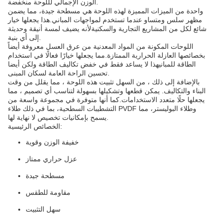
الوزن الإجمالي لللوحة منخفضة.
واحدة من الميزات المميزة لهذه اللوحة هي مسطحة جيدة، مما يضمن
مظهر سلس ومتساو عندما تستخدم لمواجهات المباني.هذا يجعلها خيار
شائع لكل من المشاريع التجارية والسكنيةلأنه يضيف لمسة أنيقة وحديثة
إلى أي بنية.
اللوحات المكونة من المواد المعدنية من عرق العسل معروفة أيضاً
بخصائصها العازلة الحرارية الممتازة.مما يجعلها خيارًا فعالًا في استخدام
الطاقة للمبانيهذا لا يساعد فقط في خفض تكاليف الطاقة ولكن أيضا
تحسين الراحة العامة لسكان المبنى.
بالإضافة إلى ذلك ، من السهل تثبيت هذه اللوحة ، مما يقلل من وقت
البناء والتكاليف. يمكن قطعها وتشكيلها بسهولة لتناسب أي تصميم ، مما
يجعلها حلًا متعدد الاستخدامات.كما أنها متوفرة في مجموعة واسعة من
التشطيبات السطحية، بما في ذلك طلاء PVDF وطلاء البوليستر، مما
يسمح بإمكانيات تخصيص لا نهاية لها.
الخصائص الرئيسية:
خفيفة الوزن وقوية
عزل حراري ممتاز
مسطحة جيدة
مقاومة للطقس
سهل التثبيت