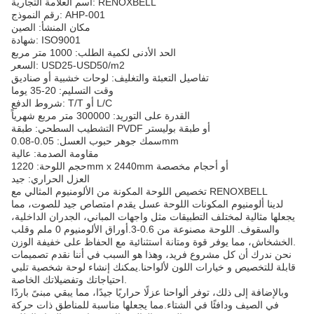
اسم العلامة التجارية: RENOXBELL
رقم النموذج: AHP-001
مكان المنشأ: الصين
شهادة: ISO9001
الحد الأدنى لكمية الطلب: 1000 متر مربع
السعر: USD25-USD50/m2
تفاصيل التعبئة والتغليف: لوحات خشبية أو صناديق
وقت التسليم: 20-35 يوما
شروط الدفع: T/T أو L/C
القدرة على التوريد: 300000 متر مربع شهرياً
التشطيب السطحي: طبقة PVDF أو طبقة بوليستر
سمك جوهر حبوب العسل: 0.05-0.08mm
مقاومة الصدمة: عالية
حجم اللوحة: 1220mm x 2440mm أو أحجام مخصصة
العزل الحراري: جيد
تخصيص اللوحة المكونة من الألومنيوم المثالي مع RENOXBELL
لدينا ألومنيوم المكونات اللوحة عسل يقدم امتصاص جيد للصوت، مما
يجعلها مثالية لمختلف التطبيقات مثل واجهات المباني، الجدران الداخلية،
والسقوف. اللوحة مصنوعة من 0.6-3.أوراق الألومنيوم 0 ملم وقلب
الخشخاش، مما يوفر قوة ومتانة استثنائية مع الحفاظ على خفيفة الوزن.
نحن ندرك أن كل مشروع فريد، وهذا هو السبب في أننا نقدم تصميمات
قابلة للتخصيص و خيارات اللون لألواحنا.يمكنك إنشاء لوحة شخصية تلبي
احتياجاتك وتفضيلاتك الخاصة.
وبالإضافة إلى ذلك، توفر ألواحنا عزلًا حراريًا جيدًا، مما يبقي مبنىً باردًا
في الصيف ودافئًا في الشتاء.مما يجعلها مناسبة للمناطق ذات حركة