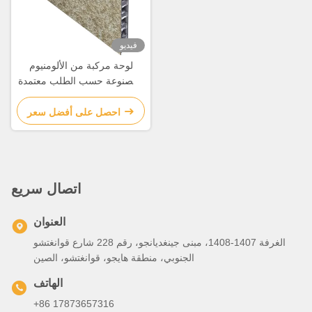
فيديو
لوحة مركبة من الألومنيوم
المصنوعة حسب الطلب معتمدة
ISO9001
احصل على أفضل سعر
اتصال سريع
العنوان
الغرفة 1407-1408، مبنى جينغديانجو، رقم 228 شارع قوانغتشو
الجنوبي، منطقة هايجو، قوانغتشو، الصين
الهاتف
+86 17873657316