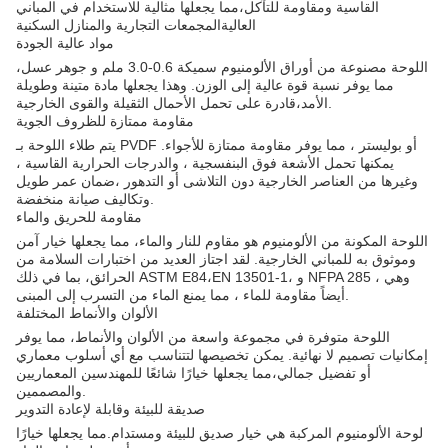
القاسية ومقاومة للتآكل،مما يجعلها مثالية للاستخدام في المباني
العاليةالمجمعات التجارية والمنازل السكنية
مواد عالية الجودة
اللوحة مصنوعة من أوراق الألومنيوم سميكة 0.6-3.0 ملم و جوهر عسل،
مما يوفر نسبة قوة عالية إلى الوزن. وهذا يجعلها مادة متينة وطويلة
الأمد،قادرة على تحمل الأحمال الثقيلة والقوى الخارجية.
مقاومة ممتازة للظروف الجوية
يتم طلاء اللوحة بـ PVDF أو بوليستر ، مما يوفر مقاومة ممتازة للأجواء.
يمكنها تحمل الأشعة فوق البنفسجية ، والدرجات الحرارية القاسية ،
وغيرها من العناصر الخارجية دون التلاشى أو التدهور ،ضمان عمر طويل
وتكاليف صيانة منخفضة.
مقاومة للحريق والماء
اللوحة المكونة من الألومنيوم هو مقاوم للنار والماء، مما يجعلها خيار آمن
وموثوق به للمباني الخارجية. لقد اجتاز العديد من اختبارات السلامة من
الحرائق، بما في ذلك ASTM E84،EN 13501-1، و NFPA 285 ، وهي
أيضاً مقاومة للماء ، مما يمنع الماء من التسرب إلى المبنى.
الألوان والأنماط المختلفة
اللوحة متوفرة في مجموعة واسعة من الألوان والأنماط، مما يوفر
إمكانيات تصميم لا نهائية. يمكن تخصيصها لتتناسب مع أي أسلوب معماري
أو تفضيل جمالي،مما يجعلها خيارًا شائعًا للمهندسين المعماريين
والمصممين.
صديقة للبيئة وقابلة لإعادة التدوير
لوحة الألومنيوم المركبة هي خيار صديق للبيئة ومستدام.مما يجعلها خيارًا