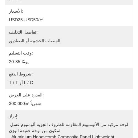
الأسعار:
USD25-USD50/㎡
تفاصيل التغليف:
المنصات الخشبية أو الصناديق
وقت التسليم:
20-35 يومًا
شروط الدفع:
T / T أو L / C.
القدرة على العرض:
300,000㎡ شهرياً
إبراز:
لوحة مركبة من الألومنيوم المقاومة للظروف الجوية,ألومنيوم عسل 
المكون من لوحة خفيفة الوزن
, 
Aluminium Honeycomb Composite Panel Lightweight