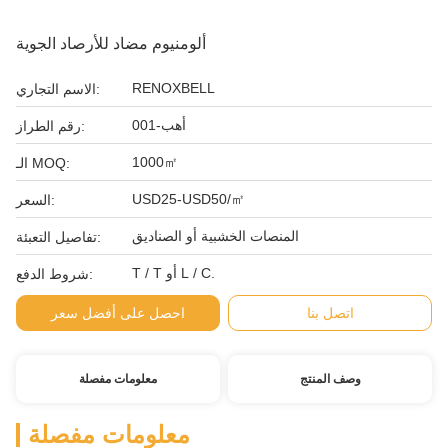
ألومنيوم مضاد للأرصاد الجوية
RENOXBELL
الاسم التجاري:
أهب-001
رقم الطراز:
1000㎡
الـ MOQ:
USD25-USD50/㎡
السعر:
المنصات الخشبية أو الصناديق
تفاصيل التعبئة:
T / T أو L / C.
شروط الدفع:
اتصل بنا
احصل على أفضل سعر
وصف المنتج
معلومات مفصلة
معلومات مفصلة