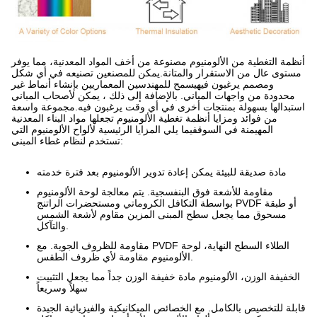
أنظمة التغطية من الألومنيوم مصنوعة من أخف المواد المعدنية، مما يوفر
مستوى عال من الاستقرار والمتانة.يمكن للمصنعين تصنيعه في أي شكل
ومصمم يرغبون فيهيسمح للمهندسين المعماريين بإنشاء أنماط غير
محدودة من واجهات المباني. بالإضافة إلى ذلك ، يمكن لأصحاب المباني
استبدالها بسهولة بمنتجات أخرى في أي وقت يرغبون فيه.مجموعة واسعة
من فوائد ومزايا أنظمة تغطية الألومنيوم تجعلها مواد البناء المعدنية
المهيمنة في السوقفيما يلي المزايا الرئيسية لألواح الألومنيوم التي
تستخدم لنظام غطاء المبنى:
مادة صديقة للبيئة يمكن إعادة تدوير الألومنيوم بعد فترة خدمته
مقاومة للأشعة فوق البنفسجية. يتم معالجة لوحة الألومنيوم
بواسطة التكافل الكروماتي ومستحضرات الراتنج PVDF أو طبقة
مسحوق مما يجعل سطح المبنى المزين مقاوم لأشعة الشمس
والتآكل.
مقاومة للظروف الجوية. مع PVDF الطلاء السطح النهاية، لوحة
الألومنيوم مقاومة لأي ظروف الطقس.
الخفيفة الوزن، الألومنيوم مادة خفيفة الوزن جداً مما يجعل التثبيت
سهلاً وسريعاً
قابلة للتخصيص بالكامل. مع الخصائص الميكانيكية والفيزيائية الجيدة