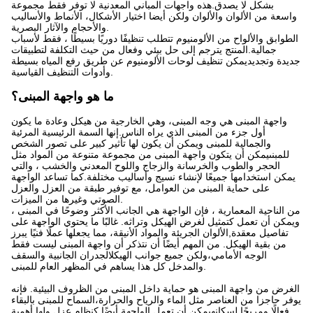
بشكل لا يصدق.هذه واجهات المباني المعدنية لا توفر فقط مجموعة
واسعة من الألوان والألوان ولكن أيضا اختيار الأشكال، الأنماط والأساليب
والأحجام والآثار البصرية.
الطوابق والألواح من الألومنيوم تتطلب تنظيفًا دوريًا بسيطًا ، فقط لأسباب
جمالية.المنتج يترجم إلى حل بيئي وفعال من حيث التكلفة لتطبيقات
جديدة وتجديديمكن تنظيف لوحات الألومنيوم عن طريق رفع المياه بسيطة
وأدوات التنظيف القياسية.
ما هو واجهة المبنى؟
واجهة المبنى هي وجه المبنى، وهي الخارجية من هيكل وعادة ما يكون
أول جزء من المبنى الذي يراه الناس.إنها السمة الرئيسية المرئية
والجمالية للمبنى ويمكن أن يكون لها تأثير كبير على تصور الشخص
للمبنىيمكن أن يتكون واجهة المبنى من مجموعة متنوعة من المواد مثل
الحجر والطوب والخرسانة والزجاج واللوح المعدني والخشب ، والتي
يمكن استخدامها جميعًا لإنشاء نسيج وأساليب مختلفة.كما تساعد الواجهة
على حماية المبنى من العوامل، مع توفير طبقة من العزل والعزل
الصوتي وغيرها من الميزات.
من الناحية المعمارية ، فإن الواجهة هي الجانب الأكثر وضوحًا في المبنى ،
ويمكن أن تعمل كتمثيل لغرض الهيكل وتراثه. غالبًا ما يحتوي الواجهة على
تفاصيل معقدة,الألوان الجريئة والمواد الأنيقة، مما يجعلها عملًا فنيًا يبرز
من بقية الهيكل. من المهم أيضًا أن نتذكر أن واجهة المبنى ليست فقط
الوجه الأمامي،ولكن جميع جوانب الهيكلالجدران الجانبية والسقف
والمدخل كل هذا يساهم في المظهر العام للمبنى.
الغرض من واجهة المبنى هو حماية داخل المبنى من الظروف البيئية. فإنه
يوفر حاجزا من العناصر مثل الماء والرياح والحرارة،السماح للمبنى بالبقاء
فعالًا ومريحًا لسكانهيمكن أن تعمل الواجهة أيضًا كنظام عزل ولها أهمية