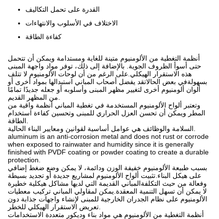
القدرة على تحمل التكاليف
الاختلاف في الأسلوب والانتهاءات
كفاءة الطاقة
أنظمة التغطية من الألومنيوم متينة للغاية ومستدامة ويمكن أن تتحمل
حتى أسوأ الظروف الجوية. بالإضافة إلى ذلك، توفر مواد واجهة المبنى
هذه الاستقرار الهيكلي.على الرغم من أن لوحات الألومنيوم لا تتلف
بسهولةفي بعض الحالاتقد يفضل أصحاب المباني استبدالها بمواد أخرى أو
ألوان ألومنيوم أخرى لتغيير مظهر المبنى وأسلوبه أو جعله جديدًا تمامًا
من المظهر القديم.
وتعتبر ألواح الألومنيوم المستخدمة في تغطية المباني أنظمة واقية من
المطر ويمكن أن تحسن العزل الحراري للمبنى وتحسين كفاءة استخدام
الطاقة.
السلامة والوظائف هي عوامل أساسية لقوانين ومعايير البناء الحالية.
aluminum is an anti-corrosion metal and does not rust or corrode
when exposed to rainwater and humidity since it is generally
finished with PVDF coating or powder coating to create a durable
protection.
بسبب طبيعة الألومنيوم خفيفة الوزن ودائمة، لا يمكن وضع ضغط إضافي
على هيكل البناء.تثبيت ألواح الألومنيوم لمشاريع جديدة أو تجديد بسيطة
وفعالة من حيث التكلفةالمباني القديمة التي لديها مشاكل هيكلية خطيرة
لا يمكن أن تسهل التنمية المعقدة.يمكن لمقاولي المباني تركيب معطيات
الألومنيوم على نظام الجدران الخارجية للمبنى لإنشاء واجهات جذابة دون
تعريض الاستقرار الهيكلي للخطر.
أنظمة التغطية من الألومنيوم هي مواد بناء وديكور متعددة الاستخدامات