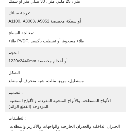
متر ، 25 مللي متر ، 30 مللي متر أو سمك
درجة سبائك:
A1100، A3003، A5052 أو سبيكة مخصصة
معالجة السطح:
طلاء PVDF، طلاء مسحوق أو تشطيب بأكسيد
الحجم:
1220x2440mm أو أحجام مخصصة
الشكل:
مستطيل، مربع، مثلث، شبه منحرف أو مضلع
التصميم:
الألواح المسطحة، والألواح المنحنية المفردة، والألواح المنحنية 
المزدوجة (القطع الزائد).
التطبيقات:
الجدران الداخلية والجدران الخارجية والواجهات والأفاريز والمظلات 