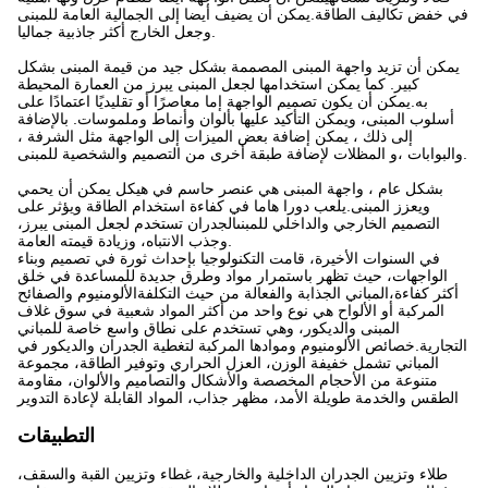
في خفض تكاليف الطاقة.يمكن أن يضيف أيضا إلى الجمالية العامة للمبنى
وجعل الخارج أكثر جاذبية جماليا.
يمكن أن تزيد واجهة المبنى المصممة بشكل جيد من قيمة المبنى بشكل
كبير. كما يمكن استخدامها لجعل المبنى يبرز من العمارة المحيطة
به.يمكن أن يكون تصميم الواجهة إما معاصرًا أو تقليديًا اعتمادًا على
أسلوب المبنى، ويمكن التأكيد عليها بألوان وأنماط وملموسات. بالإضافة
إلى ذلك ، يمكن إضافة بعض الميزات إلى الواجهة مثل الشرفة ،
والبوابات ،و المظلات لإضافة طبقة أخرى من التصميم والشخصية للمبنى.
بشكل عام ، واجهة المبنى هي عنصر حاسم في هيكل يمكن أن يحمي
ويعزز المبنى.يلعب دورا هاما في كفاءة استخدام الطاقة ويؤثر على
التصميم الخارجي والداخلي للمبنىالجدران تستخدم لجعل المبنى يبرز،
وجذب الانتباه، وزيادة قيمته العامة.
في السنوات الأخيرة، قامت التكنولوجيا بإحداث ثورة في تصميم وبناء
الواجهات، حيث تظهر باستمرار مواد وطرق جديدة للمساعدة في خلق
أكثر كفاءة،المباني الجذابة والفعالة من حيث التكلفةالألومنيوم والصفائح
المركبة أو الألواح هي نوع واحد من أكثر المواد شعبية في سوق غلاف
المبنى والديكور، وهي تستخدم على نطاق واسع خاصة للمباني
التجارية.خصائص الألومنيوم وموادها المركبة لتغطية الجدران والديكور في
المباني تشمل خفيفة الوزن، العزل الحراري وتوفير الطاقة، مجموعة
متنوعة من الأحجام المخصصة والأشكال والتصاميم والألوان، مقاومة
الطقس والخدمة طويلة الأمد، مظهر جذاب، المواد القابلة لإعادة التدوير
التطبيقات
طلاء وتزيين الجدران الداخلية والخارجية، غطاء وتزيين القبة والسقف،