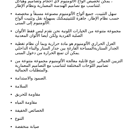
، يمكن تخصيص ألواح الألومنيوم لأي أحجام وتصاميم وهياكل
لتتناسب مع تصاميم الهندسة المعمارية ونظام الإطار.
سهل التثبيت، جميع ألواح الألومنيوم مصنوعة مسبقاً و مخصصة
حسب نظام الإطار، جاهزة للتثبيتيمكنك بسهولة نقل وتثبيت ألواح
الألومنيوم إلى المبنى.
مجموعة متنوعة من الخيارات اللونية نحن نقدم ليس فقط الألوان
الصلبة الفردية ولكن أيضا الألوان المعدنية
العزل الحراري الألومنيوم هو مادة حرارية وبما أن نظام تغطية
الجدار الستاريةالمساحة الفارغة بين جدار الستار والبناء الداخلي
يمكن أن تمنع الحرارة من دخول المبنى.
التزيين الجمالي. تتيح قابلية معالجة الألومنيوم مجموعة متنوعة من
تصاميم اللوحات المختلفة لتتناسب مع التصاميم المعمارية
والمتطلبات الجمالية.
الصمود والاستدامة.
السلامة
مقاومة للحريق
مقاومة المياه
الخصائص الخفيفة
التنوع
صيانة منخفضة