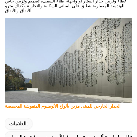
غطاء وتزيين جدار الستار أو واجهة، طلاء السقف، تصميم وتزيين خاص
للهندسة المعمارية.ينطبق على المباني السكنية والتجارية وكذلك مترو
الأنفاق والأنفاق.
الجدار الخارجي للمبنى مزين بألواح الألومنيوم المنفوشة المخصصة
العلامات: