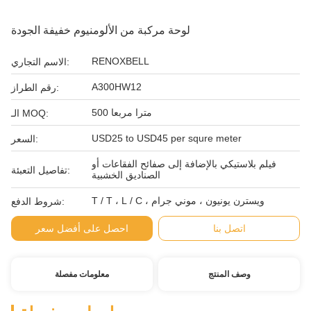
لوحة مركبة من الألومنيوم خفيفة الجودة
RENOXBELL
الاسم التجاري:
A300HW12
رقم الطراز:
500 مترا مربعا
الـ MOQ:
USD25 to USD45 per squre meter
السعر:
فيلم بلاستيكي بالإضافة إلى صفائح الفقاعات أو
تفاصيل التعبئة:
الصناديق الخشبية
T / T ، L / C ، ويسترن يونيون ، موني جرام
شروط الدفع:
اتصل بنا
احصل على أفضل سعر
وصف المنتج
معلومات مفصلة