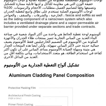
لوحات الألومنيوم المخصصة مصنوعة من الصلبة العالية و ألياف الألومنيوم
خفيفة الوزن التي هي مقاومة للتآكل و لديها قابلية ممتازة للتشكيل
وتصنيعها وفقا لتصاميم العميل،متطلبات، الأحجام والرسومات. 100%
لوحات الألومنيوم الصلبة تستخدم على نطاق واسع لتغطية الجدران
الخارجية ، والشرفات ، والسقف ، والحواجز ، fascia and soffits as well
as the siding component of a rainscreen system which also
includes a ventilated drainage plane and a vapor-permeable air
barrier provided under separate sections and trade contracts.
ألومنيوم لوحة تغطية الحائط هي واحدة من أكثر المواد شعبية في صناعة
البناء.العديد من المباني التجارية تتميز بمنتجات طلاء الجدران والأجهزة
المكونة من الألومنيوم في التصميم الخارجيليس فقط الألومنيوم يضيف
جمالية حديثة حتى لأكثر المباني سهولة، ولكن أيضا هذه المنتجات الجدار
هي متينة وسهلة الصيانة.الألومنيوم يساعد المباني على أن تكون أكثر
كفاءة في استخدام الطاقة، هو متعدد الاستخدامات، ويأتي بتكلفة أقل من
العديد من البدائل الأخرى.
تشكيل ألواح التغطية الجدارية من الألومنيوم