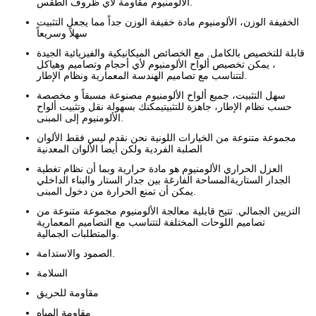
الألومنيوم مقاومة لأي ظروف الطقس.
الخفيفة الوزن، الألومنيوم مادة خفيفة الوزن جداً مما يجعل التثبيت
سهلاً وسريعاً
قابلة للتخصيص بالكامل. مع الخصائص الميكانيكية والفيزيائية الجيدة
، يمكن تخصيص ألواح الألومنيوم لأي أحجام وتصاميم وهياكل
لتتناسب مع تصاميم الهندسة المعمارية ونظام الإطار.
سهل التثبيت، جميع ألواح الألومنيوم مصنوعة مسبقاً و مخصصة
حسب نظام الإطار، جاهزة للتثبيتيمكنك بسهولة نقل وتثبيت ألواح
الألومنيوم إلى المبنى.
مجموعة متنوعة من الخيارات اللونية نحن نقدم ليس فقط الألوان
الصلبة الفردية ولكن أيضا الألوان المعدنية
العزل الحراري الألومنيوم هو مادة حرارية وبما أن نظام تغطية
الجدار الستاريةالمساحة الفارغة بين جدار الستار والبناء الداخلي
يمكن أن تمنع الحرارة من دخول المبنى.
التزيين الجمالي. تتيح قابلية معالجة الألومنيوم مجموعة متنوعة من
تصاميم اللوحات المختلفة لتتناسب مع التصاميم المعمارية
والمتطلبات الجمالية.
الصمود والاستدامة.
السلامة
مقاومة للحريق
مقاومة المياه