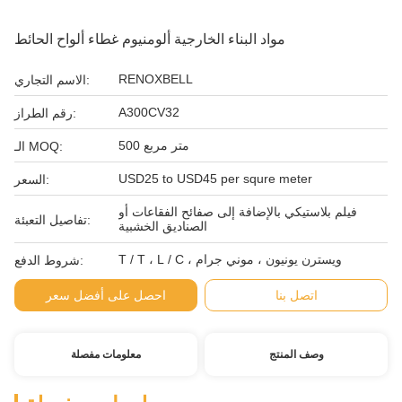
مواد البناء الخارجية ألومنيوم غطاء ألواح الحائط
RENOXBELL
الاسم التجاري:
A300CV32
رقم الطراز:
500 متر مربع
الـ MOQ:
USD25 to USD45 per squre meter
السعر:
فيلم بلاستيكي بالإضافة إلى صفائح الفقاعات أو
تفاصيل التعبئة:
الصناديق الخشبية
T / T ، L / C ، ويسترن يونيون ، موني جرام
شروط الدفع:
اتصل بنا
احصل على أفضل سعر
وصف المنتج
معلومات مفصلة