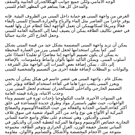
الوجه الأمامي،ولكن جميع جوانب الهيكلالجدران الجانبية والسقف
والمدخل كل هذا يساهم في المظهر العام للمبنى.
الغرض من واجهة المبنى هو حماية داخل المبنى من الظروف البيئية. فإنه
يوفر حاجزا من العناصر مثل الماء والرياح والحرارة،السماح للمبنى بالبقاء
فعالًا ومريحًا لسكانهيمكن أن تعمل الواجهة أيضًا كنظام عزل ولها أهمية
في خفض تكاليف الطاقة.يمكن أن يضيف أيضا إلى الجمالية العامة للمبنى
وجعل الخارج أكثر جاذبية جماليا.
يمكن أن تزيد واجهة المبنى المصممة بشكل جيد من قيمة المبنى بشكل
كبير. كما يمكن استخدامها لجعل المبنى يبرز من العمارة المحيطة
به.يمكن أن يكون تصميم الواجهة إما معاصرًا أو تقليديًا اعتمادًا على
أسلوب المبنى، ويمكن التأكيد عليها بألوان وأنماط وملموسات. بالإضافة
إلى ذلك ، يمكن إضافة بعض الميزات إلى الواجهة مثل الشرفة ،
والبوابات ،و المظلات لإضافة طبقة أخرى من التصميم والشخصية للمبنى.
بشكل عام ، واجهة المبنى هي عنصر حاسم في هيكل يمكن أن يحمي
ويعزز المبنى.يلعب دورا هاما في كفاءة استخدام الطاقة ويؤثر على
التصميم الخارجي والداخلي للمبنىالجدران تستخدم لجعل المبنى يبرز،
وجذب الانتباه، وزيادة قيمته العامة.
في السنوات الأخيرة، قامت التكنولوجيا بإحداث ثورة في تصميم وبناء
الواجهات، حيث تظهر باستمرار مواد وطرق جديدة للمساعدة في خلق
أكثر كفاءة،المباني الجذابة والفعالة من حيث التكلفةالألومنيوم والصفائح
المركبة أو الألواح هي نوع واحد من أكثر المواد شعبية في سوق غلاف
المبنى والديكور، وهي تستخدم على نطاق واسع خاصة للمباني
التجارية.خصائص الألومنيوم وموادها المركبة لتغطية الجدران والديكور في
المباني تشمل خفيفة الوزن، العزل الحراري وتوفير الطاقة، مجموعة
متنوعة من الأحجام المخصصة والأشكال والتصاميم والألوان، مقاومة