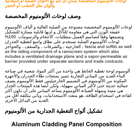
لوحات الألومنيوم المخصصة يمكن أن تتم مع الألوان الصلبة أو المعدنية
وألوان مثل الخشب أو الحجر
وصف لوحات الألومنيوم المخصصة
لوحات الألومنيوم المخصصة مصنوعة من الصلبة العالية و ألياف الألومنيوم
خفيفة الوزن التي هي مقاومة للتآكل و لديها قابلية ممتازة للتشكيل
وتصنيعها وفقا لتصاميم العميل،متطلبات، الأحجام والرسومات. 100%
لوحات الألومنيوم الصلبة تستخدم على نطاق واسع لتغطية الجدران
الخارجية ، والشرفات ، والسقف ، والحواجز ، fascia and soffits as well
as the siding component of a rainscreen system which also
includes a ventilated drainage plane and a vapor-permeable air
barrier provided under separate sections and trade contracts.
ألومنيوم لوحة تغطية الحائط هي واحدة من أكثر المواد شعبية في صناعة
البناء.العديد من المباني التجارية تتميز بمنتجات طلاء الجدران والأجهزة
المكونة من الألومنيوم في التصميم الخارجيليس فقط الألومنيوم يضيف
جمالية حديثة حتى لأكثر المباني سهولة، ولكن أيضا هذه المنتجات الجدار
هي متينة وسهلة الصيانة.الألومنيوم يساعد المباني على أن تكون أكثر
كفاءة في استخدام الطاقة، هو متعدد الاستخدامات، ويأتي بتكلفة أقل من
العديد من البدائل الأخرى.
تشكيل ألواح التغطية الجدارية من الألومنيوم