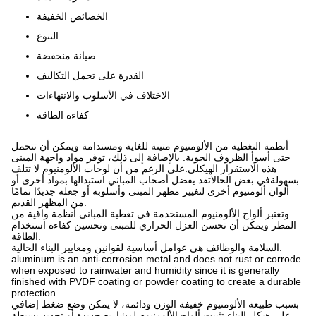
الخصائص الخفيفة
التنوع
صيانة منخفضة
القدرة على تحمل التكاليف
الاختلاف في الأسلوب والانتهاءات
كفاءة الطاقة
أنظمة التغطية من الألومنيوم متينة للغاية ومستدامة ويمكن أن تتحمل
حتى أسوأ الظروف الجوية. بالإضافة إلى ذلك، توفر مواد واجهة المبنى
هذه الاستقرار الهيكلي.على الرغم من أن لوحات الألومنيوم لا تتلف
بسهولةفي بعض الحالاتقد يفضل أصحاب المباني استبدالها بمواد أخرى أو
ألوان ألومنيوم أخرى لتغيير مظهر المبنى وأسلوبه أو جعله جديدًا تمامًا
من المظهر القديم.
وتعتبر ألواح الألومنيوم المستخدمة في تغطية المباني أنظمة واقية من
المطر ويمكن أن تحسن العزل الحراري للمبنى وتحسين كفاءة استخدام
الطاقة.
السلامة والوظائف هي عوامل أساسية لقوانين ومعايير البناء الحالية.
aluminum is an anti-corrosion metal and does not rust or corrode
when exposed to rainwater and humidity since it is generally
finished with PVDF coating or powder coating to create a durable
protection.
بسبب طبيعة الألومنيوم خفيفة الوزن ودائمة، لا يمكن وضع ضغط إضافي
على هيكل البناء.تثبيت ألواح الألومنيوم لمشاريع جديدة أو تجديد بسيطة