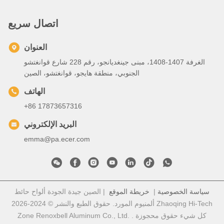
اتصال سريع
العنوان
الغرفة 1407-1408، مبنى جينغديانجو، رقم 228 شارع قوانغتشو
الجنوبي، منطقة هايجو، قوانغتشو، الصين
الهاتف
+86 17873657316
البريد الإلكتروني
emma@pa.ecer.com
سياسة الخصوصية
|
خريطة الموقع
| الصين جيدة الجودة ألواح حائط
ألمنيوم المورد. حقوق الطبع والنشر © 2024-2026 Zhaoqing Hi-Tech
Zone Renoxbell Aluminum Co., Ltd. . كل شيء حقوق محجوزة