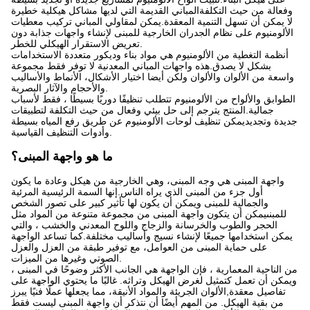
وفعالة من حيث التكلفةالمباني القديمة التي لديها مشاكل هيكلية خطيرة
لا يمكن أن تسهل التنمية المعقدة.يمكن لمقاولي المباني تركيب معطيات
الألومنيوم على نظام الجدران الخارجية للمبنى لإنشاء واجهات جذابة دون
تعريض الاستقرار الهيكلي للخطر.
أنظمة التغطية من الألومنيوم هي مواد بناء وديكور متعددة الاستخدامات
بشكل لا يصدق.هذه واجهات المباني المعدنية لا توفر فقط مجموعة
واسعة من الألوان والألوان ولكن أيضا اختيار الأشكال، الأنماط والأساليب
والأحجام والآثار البصرية.
الطوابق والألواح من الألومنيوم تتطلب تنظيفًا دوريًا بسيطًا ، فقط لأسباب
جمالية.المنتج يترجم إلى حل بيئي وفعال من حيث التكلفة لتطبيقات
جديدة وتجديديمكن تنظيف لوحات الألومنيوم عن طريق رفع المياه بسيطة
وأدوات التنظيف القياسية.
ما هو واجهة المبنى؟
واجهة المبنى هي وجه المبنى، وهي الخارجية من هيكل وعادة ما يكون
أول جزء من المبنى الذي يراه الناس.إنها السمة الرئيسية المرئية
والجمالية للمبنى ويمكن أن يكون لها تأثير كبير على تصور الشخص
للمبنىيمكن أن يتكون واجهة المبنى من مجموعة متنوعة من المواد مثل
الحجر والطوب والخرسانة والزجاج واللوح المعدني والخشب ، والتي
يمكن استخدامها جميعًا لإنشاء نسيج وأساليب مختلفة.كما تساعد الواجهة
على حماية المبنى من العوامل، مع توفير طبقة من العزل والعزل
الصوتي وغيرها من الميزات.
من الناحية المعمارية ، فإن الواجهة هي الجانب الأكثر وضوحًا في المبنى ،
ويمكن أن تعمل كتمثيل لغرض الهيكل وتراثه. غالبًا ما يحتوي الواجهة على
تفاصيل معقدة,الألوان الجريئة والمواد الأنيقة، مما يجعلها عملًا فنيًا يبرز
من بقية الهيكل. من المهم أيضًا أن نتذكر أن واجهة المبنى ليست فقط