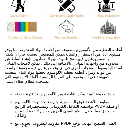
أنظمة التغطية من الألومنيوم مصنوعة من أخف المواد المعدنية، مما يوفر
مستوى عال من الاستقرار والمتانة.يمكن للمصنعين تصنيعه في أي شكل
ومصمم يرغبون فيهيسمح للمهندسين المعماريين بإنشاء أنماط غير
محدودة من واجهات المباني. بالإضافة إلى ذلك ، يمكن لأصحاب المباني
استبدالها بسهولة بمنتجات أخرى في أي وقت يرغبون فيه.مجموعة واسعة
من فوائد ومزايا أنظمة تغطية الألومنيوم تجعلها مواد البناء المعدنية
المهيمنة في السوقفيما يلي المزايا الرئيسية لألواح الألومنيوم التي
تستخدم لنظام غطاء المبنى:
مادة صديقة للبيئة يمكن إعادة تدوير الألومنيوم بعد فترة خدمته
مقاومة للأشعة فوق البنفسجية. يتم معالجة لوحة الألومنيوم
بواسطة التكافل الكروماتي ومستحضرات الراتنج PVDF أو طبقة
مسحوق مما يجعل سطح المبنى المزين مقاوم لأشعة الشمس
والتآكل.
مقاومة للظروف الجوية. مع PVDF الطلاء السطح النهاية، لوحة