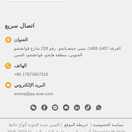
اتصال سريع
العنوان
الغرفة 1407-1408، مبنى جينغديانجو، رقم 228 شارع قوانغتشو
الجنوبي، منطقة هايجو، قوانغتشو، الصين
الهاتف
+86 17873657316
البريد الإلكتروني
emma@pa.ecer.com
سياسة الخصوصية
|
خريطة الموقع
| الصين جيدة الجودة ألواح حائط
ألمنيوم المورد. حقوق الطبع والنشر © 2024-2026 Zhaoqing Hi-Tech