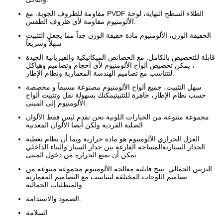
مقاومة للظروف الجوية. مع PVDF الطلاء السطح النهاية، لوحة
الألومنيوم مقاومة لأي ظروف الطقس.
الخفيفة الوزن، الألومنيوم مادة خفيفة الوزن جداً مما يجعل التثبيت
سهلاً وسريعاً
قابلة للتخصيص بالكامل. مع الخصائص الميكانيكية والفيزيائية الجيدة
، يمكن تخصيص ألواح الألومنيوم لأي أحجام وتصاميم وهياكل
لتتناسب مع تصاميم الهندسة المعمارية ونظام الإطار.
سهل التثبيت، جميع ألواح الألومنيوم مصنوعة مسبقاً و مخصصة
حسب نظام الإطار، جاهزة للتثبيتيمكنك بسهولة نقل وتثبيت ألواح
الألومنيوم إلى المبنى.
مجموعة متنوعة من الخيارات اللونية نحن نقدم ليس فقط الألوان
الصلبة الفردية ولكن أيضا الألوان المعدنية
العزل الحراري الألومنيوم هو مادة حرارية وبما أن نظام تغطية
الجدار الستاريةالمساحة الفارغة بين جدار الستار والبناء الداخلي
يمكن أن تمنع الحرارة من دخول المبنى.
التزيين الجمالي. تتيح قابلية معالجة الألومنيوم مجموعة متنوعة من
تصاميم اللوحات المختلفة لتتناسب مع التصاميم المعمارية
والمتطلبات الجمالية.
الصمود والاستدامة.
السلامة