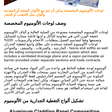
لوحات الألومنيوم المخصصة يمكن أن تتم مع الألوان الصلبة أو المعدنية
وألوان مثل الخشب أو الحجر
وصف لوحات الألومنيوم المخصصة
لوحات الألومنيوم المخصصة مصنوعة من الصلبة العالية و ألياف الألومنيوم
خفيفة الوزن التي هي مقاومة للتآكل و لديها قابلية ممتازة للتشكيل
وتصنيعها وفقا لتصاميم العميل،متطلبات، الأحجام والرسومات. 100%
لوحات الألومنيوم الصلبة تستخدم على نطاق واسع لتغطية الجدران
الخارجية ، والشرفات ، والسقف ، والحواجز ، fascia and soffits as well
as the siding component of a rainscreen system which also
includes a ventilated drainage plane and a vapor-permeable air
barrier provided under separate sections and trade contracts.
ألومنيوم لوحة تغطية الحائط هي واحدة من أكثر المواد شعبية في صناعة
البناء.العديد من المباني التجارية تتميز بمنتجات طلاء الجدران والأجهزة
المكونة من الألومنيوم في التصميم الخارجيليس فقط الألومنيوم يضيف
جمالية حديثة حتى لأكثر المباني سهولة، ولكن أيضا هذه المنتجات الجدار
هي متينة وسهلة الصيانة.الألومنيوم يساعد المباني على أن تكون أكثر
كفاءة في استخدام الطاقة، هو متعدد الاستخدامات، ويأتي بتكلفة أقل من
العديد من البدائل الأخرى.
تشكيل ألواح التغطية الجدارية من الألومنيوم