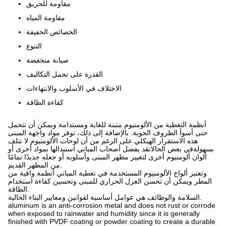
مقاومة للحريق
مقاومة المياه
الخصائص الخفيفة
التنوع
صيانة منخفضة
القدرة على تحمل التكاليف
الاختلاف في الأسلوب والانتهاءات
كفاءة الطاقة
أنظمة التغطية من الألومنيوم متينة للغاية ومستدامة ويمكن أن تتحمل
حتى أسوأ الظروف الجوية. بالإضافة إلى ذلك، توفر مواد واجهة المبنى
هذه الاستقرار الهيكلي.على الرغم من أن لوحات الألومنيوم لا تتلف
بسهولةفي بعض الحالاتقد يفضل أصحاب المباني استبدالها بمواد أخرى أو
ألوان ألومنيوم أخرى لتغيير مظهر المبنى وأسلوبه أو جعله جديدًا تمامًا
من المظهر القديم.
وتعتبر ألواح الألومنيوم المستخدمة في تغطية المباني أنظمة واقية من
المطر ويمكن أن تحسن العزل الحراري للمبنى وتحسين كفاءة استخدام
الطاقة.
السلامة والوظائف هي عوامل أساسية لقوانين ومعايير البناء الحالية.
aluminum is an anti-corrosion metal and does not rust or corrode
when exposed to rainwater and humidity since it is generally
finished with PVDF coating or powder coating to create a durable