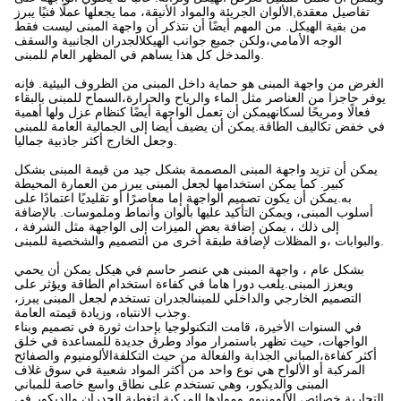
تفاصيل معقدة,الألوان الجريئة والمواد الأنيقة، مما يجعلها عملًا فنيًا يبرز
من بقية الهيكل. من المهم أيضًا أن نتذكر أن واجهة المبنى ليست فقط
الوجه الأمامي،ولكن جميع جوانب الهيكلالجدران الجانبية والسقف
والمدخل كل هذا يساهم في المظهر العام للمبنى.
الغرض من واجهة المبنى هو حماية داخل المبنى من الظروف البيئية. فإنه
يوفر حاجزا من العناصر مثل الماء والرياح والحرارة،السماح للمبنى بالبقاء
فعالًا ومريحًا لسكانهيمكن أن تعمل الواجهة أيضًا كنظام عزل ولها أهمية
في خفض تكاليف الطاقة.يمكن أن يضيف أيضا إلى الجمالية العامة للمبنى
وجعل الخارج أكثر جاذبية جماليا.
يمكن أن تزيد واجهة المبنى المصممة بشكل جيد من قيمة المبنى بشكل
كبير. كما يمكن استخدامها لجعل المبنى يبرز من العمارة المحيطة
به.يمكن أن يكون تصميم الواجهة إما معاصرًا أو تقليديًا اعتمادًا على
أسلوب المبنى، ويمكن التأكيد عليها بألوان وأنماط وملموسات. بالإضافة
إلى ذلك ، يمكن إضافة بعض الميزات إلى الواجهة مثل الشرفة ،
والبوابات ،و المظلات لإضافة طبقة أخرى من التصميم والشخصية للمبنى.
بشكل عام ، واجهة المبنى هي عنصر حاسم في هيكل يمكن أن يحمي
ويعزز المبنى.يلعب دورا هاما في كفاءة استخدام الطاقة ويؤثر على
التصميم الخارجي والداخلي للمبنىالجدران تستخدم لجعل المبنى يبرز،
وجذب الانتباه، وزيادة قيمته العامة.
في السنوات الأخيرة، قامت التكنولوجيا بإحداث ثورة في تصميم وبناء
الواجهات، حيث تظهر باستمرار مواد وطرق جديدة للمساعدة في خلق
أكثر كفاءة،المباني الجذابة والفعالة من حيث التكلفةالألومنيوم والصفائح
المركبة أو الألواح هي نوع واحد من أكثر المواد شعبية في سوق غلاف
المبنى والديكور، وهي تستخدم على نطاق واسع خاصة للمباني
التجارية.خصائص الألومنيوم وموادها المركبة لتغطية الجدران والديكور في