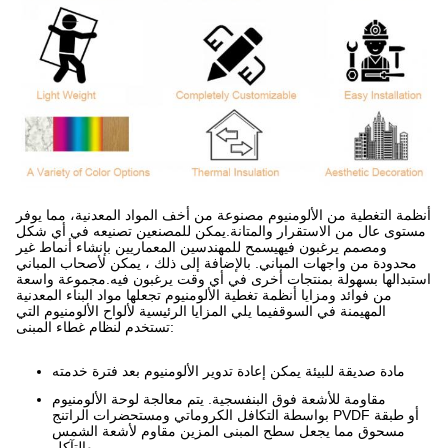
أنظمة التغطية من الألومنيوم مصنوعة من أخف المواد المعدنية، مما يوفر
مستوى عال من الاستقرار والمتانة.يمكن للمصنعين تصنيعه في أي شكل
ومصمم يرغبون فيهيسمح للمهندسين المعماريين بإنشاء أنماط غير
محدودة من واجهات المباني. بالإضافة إلى ذلك ، يمكن لأصحاب المباني
استبدالها بسهولة بمنتجات أخرى في أي وقت يرغبون فيه.مجموعة واسعة
من فوائد ومزايا أنظمة تغطية الألومنيوم تجعلها مواد البناء المعدنية
المهيمنة في السوقفيما يلي المزايا الرئيسية لألواح الألومنيوم التي
تستخدم لنظام غطاء المبنى:
مادة صديقة للبيئة يمكن إعادة تدوير الألومنيوم بعد فترة خدمته
مقاومة للأشعة فوق البنفسجية. يتم معالجة لوحة الألومنيوم
بواسطة التكافل الكروماتي ومستحضرات الراتنج PVDF أو طبقة
مسحوق مما يجعل سطح المبنى المزين مقاوم لأشعة الشمس
والتآكل.