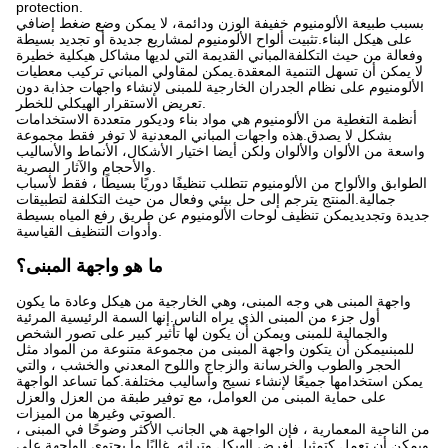
protection.
بسبب طبيعة الألومنيوم خفيفة الوزن ودائمة، لا يمكن وضع ضغط إضافي
على هيكل البناء.تثبيت ألواح الألومنيوم لمشاريع جديدة أو تجديد بسيطة
وفعالة من حيث التكلفةالمباني القديمة التي لديها مشاكل هيكلية خطيرة
لا يمكن أن تسهل التنمية المعقدة.يمكن لمقاولي المباني تركيب معطيات
الألومنيوم على نظام الجدران الخارجية للمبنى لإنشاء واجهات جذابة دون
تعريض الاستقرار الهيكلي للخطر.
أنظمة التغطية من الألومنيوم هي مواد بناء وديكور متعددة الاستخدامات
بشكل لا يصدق.هذه واجهات المباني المعدنية لا توفر فقط مجموعة
واسعة من الألوان والألوان ولكن أيضا اختيار الأشكال، الأنماط والأساليب
والأحجام والآثار البصرية.
الطوابق والألواح من الألومنيوم تتطلب تنظيفًا دوريًا بسيطًا ، فقط لأسباب
جمالية.المنتج يترجم إلى حل بيئي وفعال من حيث التكلفة لتطبيقات
جديدة وتجديديمكن تنظيف لوحات الألومنيوم عن طريق رفع المياه بسيطة
وأدوات التنظيف القياسية.
ما هو واجهة المبنى؟
واجهة المبنى هي وجه المبنى، وهي الخارجية من هيكل وعادة ما يكون
أول جزء من المبنى الذي يراه الناس.إنها السمة الرئيسية المرئية
والجمالية للمبنى ويمكن أن يكون لها تأثير كبير على تصور الشخص
للمبنىيمكن أن يتكون واجهة المبنى من مجموعة متنوعة من المواد مثل
الحجر والطوب والخرسانة والزجاج واللوح المعدني والخشب ، والتي
يمكن استخدامها جميعًا لإنشاء نسيج وأساليب مختلفة.كما تساعد الواجهة
على حماية المبنى من العوامل، مع توفير طبقة من العزل والعزل
الصوتي وغيرها من الميزات.
من الناحية المعمارية ، فإن الواجهة هي الجانب الأكثر وضوحًا في المبنى ،
ويمكن أن تعمل كتمثيل لغرض الهيكل وتراثه. غالبًا ما يحتوي الواجهة على