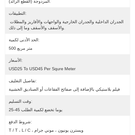
المزدوجة (القطع الزائد).
التطبيقات:
الجدران الداخلية والجدران الخارجية والواجهات والأفاريز والمظلات 
والأسقف والأسقف وما إلى ذلك.
الحد الأدنى لكمية:
500 متر مربع
الأسعار:
USD25 To USD45 Per Squre Meter
تفاصيل التغليف:
فيلم بلاستيكي بالإضافة إلى صفائح الفقاعات أو الصناديق الخشبية
وقت التسليم:
25-45 يوما تخضع لكمية الطلب
شروط الدفع:
T / T ، L / C ، ويسترن يونيون ، موني جرام