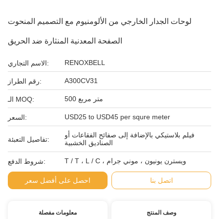
لوحات الجدار الخارجي من الألومنيوم مع التصميم المنحوت
الصفحة المعدنية المنثارة ضد الحريق
RENOXBELL
الاسم التجاري:
A300CV31
رقم الطراز:
500 متر مربع
الـ MOQ:
USD25 to USD45 per squre meter
السعر:
فيلم بلاستيكي بالإضافة إلى صفائح الفقاعات أو
تفاصيل التعبئة:
الصناديق الخشبية
T / T ، L / C ، ويسترن يونيون ، موني جرام
شروط الدفع:
اتصل بنا
احصل على أفضل سعر
وصف المنتج
معلومات مفصلة