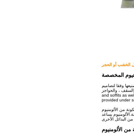
ثل الخشب أو الحجر
نيوم المخصصة
يعها وفقا لتصاميم
لسقف ، والحواجز ، fascia
and soffits as we
provided under s
كونة من الألومنيوم
.الألومنيوم يساعد
 من الألومنيوم