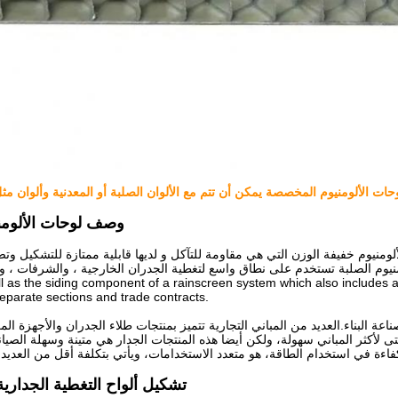
حات الألومنيوم المخصصة يمكن أن تتم مع الألوان الصلبة أو المعدنية وألوان م
وصف لوحات الألوم
ومنيوم خفيفة الوزن التي هي مقاومة للتآكل و لديها قابلية ممتازة للتشكيل وتصن
جام والرسومات. 100% لوحات الألومنيوم الصلبة تستخدم على نطاق واسع لتغطية الجدران الخارجية ، والشرفات ، وا
ll as the siding component of a rainscreen system which also includes 
eparate sections and trade contracts.
ة البناء.العديد من المباني التجارية تتميز بمنتجات طلاء الجدران والأجهزة الم
لأكثر المباني سهولة، ولكن أيضا هذه المنتجات الجدار هي متينة وسهلة الصيانة
تشكيل ألواح التغطية الجدارية