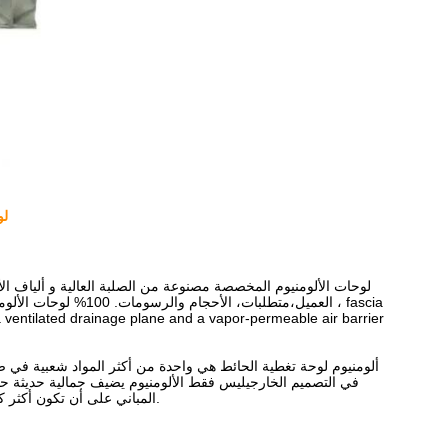
لو
لوحات الألومنيوم المخصصة مصنوعة من الصلبة العالية و ألياف الأل
العميل،متطلبات، الأح
a ventilated drainage plane and a vapor-permeable air barrier
ألومنيوم لوحة تغطية الحائط هي واحدة من أكثر المواد شعبية في صناع
في التصميم الخارجيليس فقط الألومنيوم يضيف جمالية حديثة حتى 
المباني على أن تكون أكثر كفاءة في استخدام الطاقة، هو متعدد الاستخدامات، ويأتي بتكلفة أقل من العديد من البدائل الأخرى.