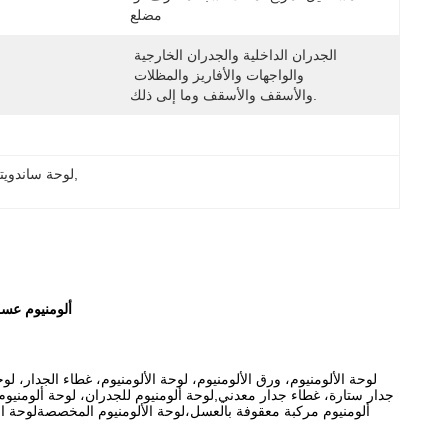
مضلع
الجدران الداخلية والجدران الخارجية 
والواجهات والأفاريز والمظلات 
والأسقف والأسقف وما إلى ذلك.
, 
لوحة ساندويتش من ألومنيوم 6 م
30mm ألومني
لوحة الألومنيوم، ورق الألومنيوم، لوحة الألومنيوم، غطاء الجدار، 
جدار ستارة، غطاء جدار معدني,لوحة ألومنيوم للجدران، لوحة ألومنيوم 
ألومنيوم مركبة معقوفة بالعسل،لوحة الألومنيوم المخصصةلوحة الأل