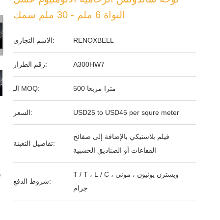
النواة 6 ملم - 30 ملم سمك
RENOXBELL
الاسم التجاري:
A300HW7
رقم الطراز:
500 مترا مربعا
الـ MOQ:
USD25 to USD45 per squre meter
السعر:
فيلم بلاستيكي بالإضافة إلى صفائح
تفاصيل التعبئة:
الفقاعات أو الصناديق الخشبية
T / T ، L / C ، ويسترن يونيون ، موني
شروط الدفع:
جرام