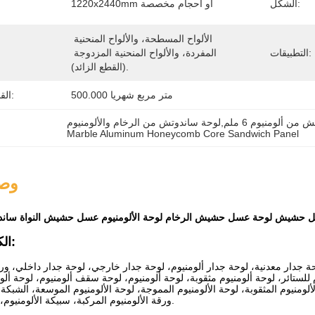
الشكل:
1220x2440mm أو أحجام مخصصة
الألواح المسطحة، والألواح المنحنية 
التطبيقات:
المفردة، والألواح المنحنية المزدوجة 
(القطع الزائد).
500.000 متر مربع شهريا
القدرة على العرض:
لم,لوحة ساندوتش من الرخام والألومنيوم
Marble Aluminum Honeycomb Core Sandwich Panel
وصف
وم عسل حشيش لوحة عسل حشيش الرخام لوحة الألومنيوم عسل حشيش النواة سان
الكلمات الرئيسية:
لوحة جدار معدنية، لوحة جدار ألومنيوم، لوحة جدار خارجي، لوحة جدار داخلي، ورق
للستائر، لوحة ألومنيوم مثقوبة، لوحة ألومنيوم، لوحة سقف ألومنيوم، لوحة ألو
ومنيوم المثقوبة، لوحة الألومنيوم المموجة، لوحة الألومنيوم الموسعة، الشبكة 
ورقة الألومنيوم المركبة، سبيكة الألومنيوم، مواد تزيين المباني.