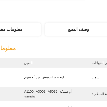
وصف المنتج
معلومات مف
معلوما
الصين
سمك:
لوحة ساندويتش من ألومنيوم
A1100، A3003، A5052 أو سبيكة 
مخصصة