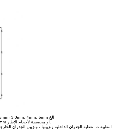
سمك لوحات الألومنيوم المتاحة: 0.5mm، 0.6mm، 0.7mm، 0.8mm، 1.0mm،1.5ملم2.0mm، 2.5mm، 3.0mm، 4mm، 5mm الخ
الأحجام المتاحة من ألواح الألومنيوم: 300x300mm، 600x600mm، 600x1200mm، 1200x2400mm أو مخصصة لأحجام الإطار.
التطبيقات: تغطية الجدران الداخلية وتزيينها ، وتزيين الجدران الخا