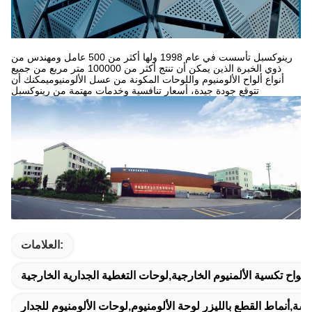
رينوكسبل تأسست في عام 1998 ولها أكثر من 500 عامل ومهندس من
ذوي الخبرة الذين يمكن أن تنتج أكثر من 100000 متر مربع من جميع
أنواع ألواح الألومنيوم واللوحات المكونة من عسل الألومنيوميمكنك أن
تتوقع جودة جيدة، أسعار تنافسية وخدمات مهتمة من رينوكسبل
العلامات:
ألواح تكسية الألمنيوم الخارجية,لوحات التغطية الجدارية الخارجية
اشة,أنماط القطع بالليزر لوحة الألومنيوم,لوحات الألومنيوم للجدار