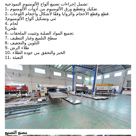
تشمل إجراءات تصنيع ألواح الألومنيوم النموذجية:
1، تفكيك وتقطيع ورق الألومنيوم من أدوات الألومنيوم.
2، قطع وقطع الأحجام والزوايا وفقًا لأشكال وأحجام اللوحات.
3ثني وتشكيل ألواح الألومنيوم
4، لحام
5طحن
6، تجميع المواد الصلبة وتثبيت الملحقات.
7، سطح التلميع وغبار التنظيف
8، التلوين والتجفيف
9، طلاء الرش
10، الخبز والتحقق من جودة الطلاء
11، التعبئة
مصنع التصنيع