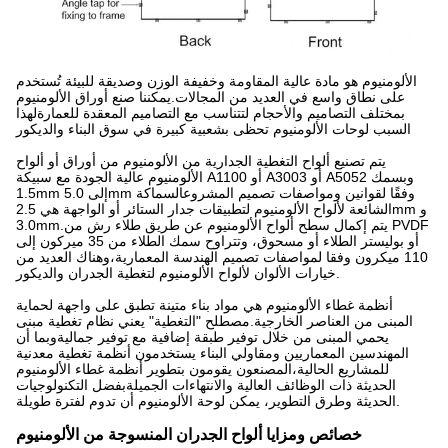
الألومنيوم هو مادة عالية المقاومة وخفيفة الوزن وصديقة للبيئة تُستخدم
على نطاق واسع في العديد من المجالات.يمكننا صنع أوراق الألومنيوم
بمختلف التصاميم والأحجام لتتناسب مع التصاميم المعقدة للعمارةلهذا
السبب لوحات الألومنيوم تحظى بشعبية كبيرة في سوق البناء والديكور
يتم تصنيع ألواح التغطية الجدارية من الألومنيوم من أوراق أو ألواح
الألومنيوم عالية الجودة مع سبيكة A1100 أو A3003 أو A5052 وبسمك
1.5mm إلى 5.0mm وفقًا لقوانين ومواصفات تصميم المشروعالسماكة
الشائعة لألواح الألومنيوم لتطبيقات جدار الستائر أو الواجهة هي 2.5mm و
3.0mm.يتم إكمال سطح ألواح الألومنيوم عن طريق طلاء رش من PVDF
أو بوليستر الطلاء أو مسحوق، وتتراوح سمك الطلاء من 35 ميركون إلى
110 ميكرون وفقا لمواصفات تصميم الهندسة المعمارية،وهناك العديد من
خيارات الألوان لألواح الألومنيوم لتغطية الجدران والديكور.
أنظمة غطاء الألومنيوم هي مواد بناء متينة تطبق على واجهة لحماية
المبنى من العناصر الخارجية.مصطلح "التغطية" يعني نظام تغطية مبنى
يحمي المبنى من خلال توفير طبقة إضافية مع توفير جماليةوبما أن
المهندسين المعماريين ومقاولي البناء يستخدمون أنظمة تغطية معدنية
للمشاريع الحالية،المصنعون يقومون بتطوير أنظمة غطاء الألومنيوم
الحديثة ذات الوظائف العالية والانتهاءات الجميلةبفضل التكنولوجيات
الحديثة وطرق التطوير، يمكن لوحة الألومنيوم أن تدوم لفترة طويلة.
خصائص ومزايا ألواح الجدران المنسوجة من الألومنيوم