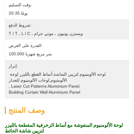
وقت التسليم:
20-35 يومًا
شروط الدفع:
T / T ، L / C ، ويسترن يونيون ، موني جرام
القدرة على العرض:
100.000 متر مربع شهريا
إبراز:
لوحة الألومنيوم لتزيين الشاشة,أنماط القطع بالليزر لوحة 
الألومنيوم,لوحات الألومنيوم للجدار
, 
Laser Cut Patterns Aluminium Panel
, 
Building Curtain Wall Aluminium Panel
وصف المنتج
لوحة الألومنيوم المنفوشة مع أنماط الزخرفية المقطعة بالليزر
لتزيين شاشة الحائط