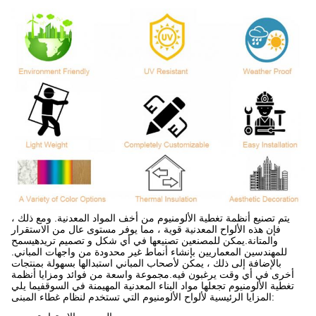
يتم تصنيع أنظمة تغطية الألومنيوم من أخف المواد المعدنية. ومع ذلك ،
فإن هذه الألواح المعدنية قوية ، مما يوفر مستوى عال من الاستقرار
والمتانة.يمكن للمصنعين تصنيعها في أي شكل و تصميم تريدهيسمح
للمهندسين المعماريين بإنشاء أنماط غير محدودة من واجهات المباني.
بالإضافة إلى ذلك ، يمكن لأصحاب المباني استبدالها بسهولة بمنتجات
أخرى في أي وقت يرغبون فيه.مجموعة واسعة من فوائد ومزايا أنظمة
تغطية الألومنيوم تجعلها مواد البناء المعدنية المهيمنة في السوقفيما يلي
المزايا الرئيسية لألواح الألومنيوم التي تستخدم لنظام غطاء المبنى: