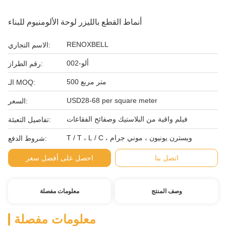
أنماط القطع بالليزر لوحة الألومنيوم للبناء
RENOXBELL
الاسم التجاري:
ألو-002
رقم الطراز:
500 متر مربع
الـ MOQ:
USD28-68 per square meter
السعر:
فيلم واقية من البلاستيك وصفائح الفقاعات
تفاصيل التعبئة:
T / T ، L / C ، ويسترن يونيون ، موني جرام
شروط الدفع:
اتصل بنا
احصل على أفضل سعر
وصف المنتج
معلومات مفصلة
معلومات مفصلة