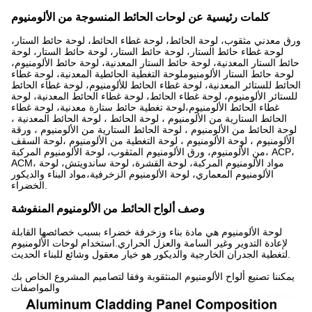
كلمات رئيسية عن لوحات الحائط المنسوجة من الألومنيوم
ورق معدني مثقوب، لوحة الحائط، لوحة غطاء الحائط، لوحة حائط الستار،
لوحة غطاء حائط الستار، لوحة حائط الستار، لوحة حائط الستار، لوحة
حائط الستار المعدنية، لوحة حائط الستار المعدنية، لوحة حائط الألومنيوم،
لوحة حائط الستار الألومنيوملوحة التغطية الحائطية المعدنية، لوحة غطاء
الحائط للستائر المعدنية، لوحة غطاء الحائط للألومنيوم، لوحة غطاء الحائط
للستائر الألومنيوم، لوحة غطاء الحائط، لوحة غطاء الحائط المعدنية، لوحة
غطاء الحائط الألومنيوم،لوحة تغطية حائط ستارة معدنية، لوحة غطاء
الحائط الستارية من الألومنيوم ، لوحة الحائط ، لوحة الحائط المعدنية ،
لوحة الحائط من الألومنيوم ، لوحة الحائط الستارية من الألومنيوم ، ورقة
الألومنيوم ، لوحة الألومنيوم ، لوحة التغطية من الألومنيوم ،لوحة السقف
من الألومنيوم، ورق الألومنيوم المثقوب، لوحة الألومنيوم المركبة، ACP،
ACM، مواد الألومنيوم المركبة، لوحة القشرة، لوحة ساندويتش، لوحة
الألومنيوم المعماري، لوحة الألومنيوم الزخرفية،مواد البناء والديكور
الخضراء.
وصف ألواح الحائط من الألومنيوم المنفوشة
لوحة الألومنيوم هي مادة بناء وزخرفة خضراء بسبب خصائصها القابلة
لإعادة التدوير وغير السامة والعزل الحراري.استخدام لوحات الألومنيوم
لتغطية الجدران الخارجية والديكور هو خيار معقول وشائع للبناء الحديث.
يمكننا تصنيع ألواح الألومنيوم المنثقوبة وفقا لتصاميم المشروع الخاص بك
والمواصفات