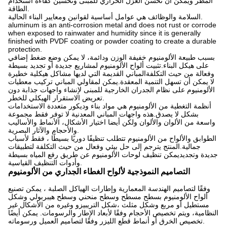
المطر ويمكن أن تحسن العزل الحراري للمبنى وتحسين كفاءة استخدام
الطاقة.
السلامة والوظائف هي عوامل أساسية لقوانين ومعايير البناء الحالية.
aluminum is an anti-corrosion metal and does not rust or corrode
when exposed to rainwater and humidity since it is generally
finished with PVDF coating or powder coating to create a durable
protection.
بسبب طبيعة الألومنيوم خفيفة الوزن ودائمة، لا يمكن وضع ضغط إضافي
على هيكل البناء.تثبيت ألواح الألومنيوم لمشاريع جديدة أو تجديد بسيطة
وفعالة من حيث التكلفةالمباني القديمة التي لديها مشاكل هيكلية خطيرة
لا يمكن أن تسهل التنمية المعقدة.يمكن لمقاولي المباني تركيب معطيات
الألومنيوم على نظام الجدران الخارجية للمبنى لإنشاء واجهات جذابة دون
تعريض الاستقرار الهيكلي للخطر.
أنظمة التغطية من الألومنيوم هي مواد بناء وديكور متعددة الاستخدامات
بشكل لا يصدق.هذه واجهات المباني المعدنية لا توفر فقط مجموعة
واسعة من الألوان والألوان ولكن أيضا اختيار الأشكال، الأنماط والأساليب
والأحجام والآثار البصرية.
الطوابق والألواح من الألومنيوم تتطلب تنظيفًا دوريًا بسيطًا ، فقط لأسباب
جمالية.المنتج يترجم إلى حل بيئي وفعال من حيث التكلفة لتطبيقات
جديدة وتجديديمكن تنظيف لوحات الألومنيوم عن طريق رفع المياه بسيطة
وأدوات التنظيف القياسية.
التصاميم النموذجية لألواح الغطاء الجداري من الألومنيوم
وفقًا لتصاميم الهندسة المعمارية وإطارات الهياكل الصلبة ، يمكن تصنيع
ألواح الألومنيوم بسطح مسطح وسطح منحني وسطح هيبربولي وشكل
مستطيل أو مربع وشكل مثلث ،شكل التريبيزو وغيره من الأشكال غير
النظامية، ويتم تخصيص الأحجام وفقًا لأبعاد الإطار والرسومات. يمكن أيضًا
تخصيص الخرق أو أنماط قطع الليزر وفقًا لتصاميم العميل ورسوماته.